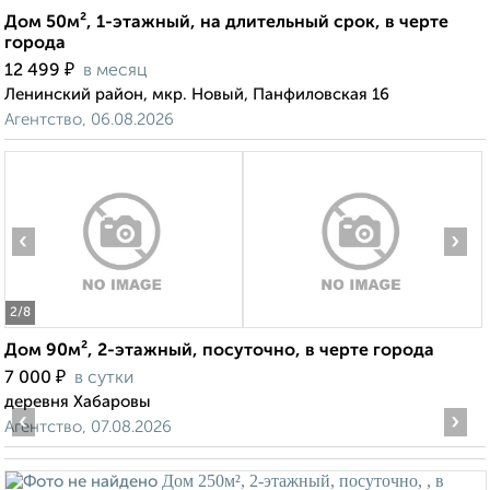
Дом 50м², 1-этажный, на длительный срок, в черте
города
₽
12 499
в месяц
Ленинский район, мкр. Новый, Панфиловская 16
Агентство, 06.08.2026
‹
›
2
/8
Дом 90м², 2-этажный, посуточно, в черте города
₽
7 000
в сутки
деревня Хабаровы
‹
›
Агентство, 07.08.2026