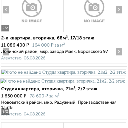
‹
›
2
/2
2-к квартира, вторичка, 68м², 17/18 этаж
₽
₽
11 086 400
164 000
за м²
‹
›
Ленинский район, мкр. завода Маяк, Воровского 97
Агентство, 06.08.2026
Студия квартира, вторичка, 21м², 2/2 этаж
₽
₽
1 650 000
78 600
за м²
Нововятский район, мкр. Радужный, Производственная
1литБ
2
/2
Агентство, 04.08.2026