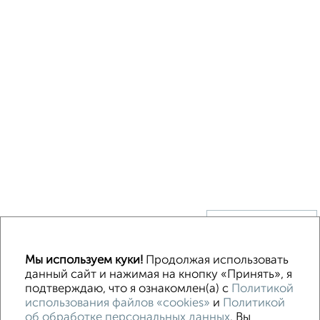
↑ НАВЕРХ К МЕНЮ
Без посредников
В деревне
Каркасный
Из бруса
Из сип панелей
Мы используем куки!
Продолжая использовать
Деревянный
Готовый дом
Под ключ
Загородный
данный сайт и нажимая на кнопку «Принять», я
подтверждаю, что я ознакомлен(а) с
Политикой
использования файлов «cookies»
и
Политикой
Контакты
Политика конфиденциальности
об обработке персональных данных
. Вы