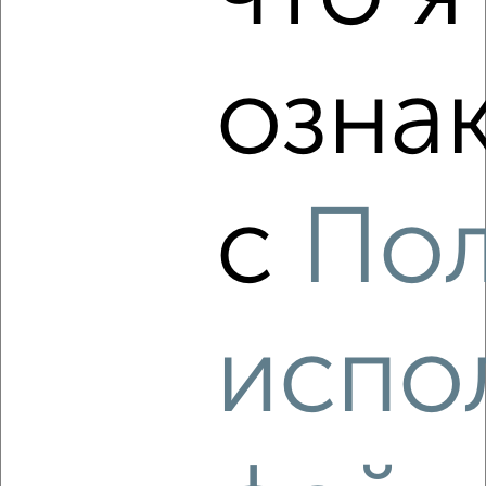
5
Комната в 3-к квартире, 20м², 2/3 этаж
₽
₽
650 000
32 500
за м²
озна
Ленинский район, мкр. завода Маяк, Маклина 45
с
По
2
Комната в 4-к квартире, 13м², 5/5 этаж
испо
₽
₽
570 000
43 900
за м²
Ленинский район, мкр. Дружба, Ивана Попова 35А