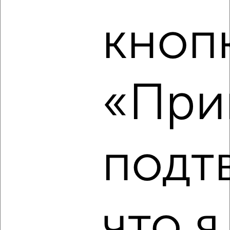
Ленинский район, мкр. Дружба, Сурикова 34
кноп
«Прин
3
Комната в 3-к квартире, 16м², 2/3 этаж
₽
₽
380 000
23 800
за м²
Октябрьский район, мкр. завода ОЦМ, Цеховая 11
подт
что я