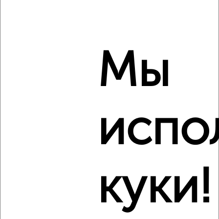
₽
₽
300 000
21 500
за м²
Первомайский район, мкр. Долгушино, Пионерская 12
Мы
4
испо
Комната в общежитии, 14м², 4/5 этаж
₽
₽
420 000
30 000
за м²
Октябрьский район, мкр. Красная Горка, Менделеева 9
куки!
Виртуальные 3D-туры по музеям и объектам
культуры