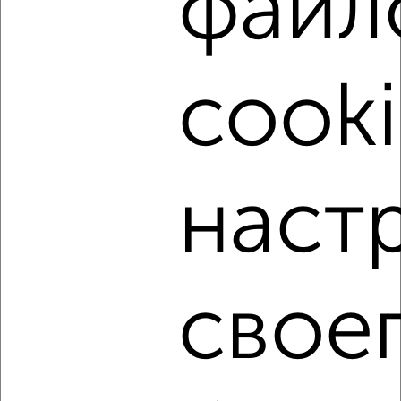
файл
cooki
7
Комната в коммуналке, 12м², 3/5 этаж
₽
₽
360 000
30 000
за м²
Ленинский район, мкр. Ж/д вокзал, Чапаева 48
наст
свое
8
Комната в 3-к квартире, 10м², 4/5 этаж
₽
₽
430 000
43 000
за м²
Первомайский район, Свободы 113А