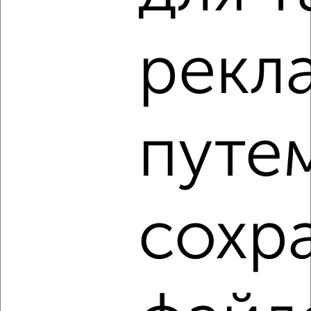
7
Комната в общежитии, 11м², 2/5 этаж
рекл
₽
₽
550 000
50 000
за м²
Ленинский район, мкр. завода Маяк, Воровского 95А
путе
4
сохр
Комната в общежитии, 29м², 2/5 этаж
₽
₽
1 000 000
34 500
за м²
Нововятский район, Кирова 30