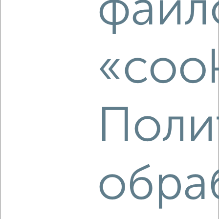
файл
7
«cook
Комната в общежитии, 18м², 5/5 этаж
₽
₽
550 000
30 600
за м²
мкр. Лянгасово, Октябрьская 55
Поли
7
обра
Комната в 4-к квартире, 23м², 2/5 этаж
₽
₽
745 000
32 400
за м²
Первомайский район, Орловская 7А