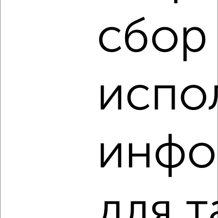
₽
₽
350 000
19 500
за м²
сбор
Первомайский район, мкр. Вересники, Ключевая 13
испо
5
Комната в общежитии, 11м², 9/9 этаж
₽
₽
инфо
450 000
41 000
за м²
Ленинский район, мкр. Дружба, Ивана Попова 36
для т