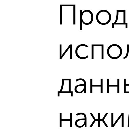
Прод
5
испо
Комната в 3-к квартире, 20м², 4/4 этаж
₽
₽
790 000
39 500
за м²
Первомайский район, мкр. Центральный Рынок, Ленина 121
данн
нажи
3
Комната в 2-к квартире, 13м², 1/5 этаж
₽
₽
800 000
61 600
за м²