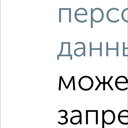
перс
данн
8
Комната в 3-к квартире, 27м², 3/3 этаж
₽
₽
790 000
29 300
за м²
Октябрьский район, мкр. Филейка, Правды 5
може
запр
8
Комната в 2-к квартире, 18м², 1/2 этаж