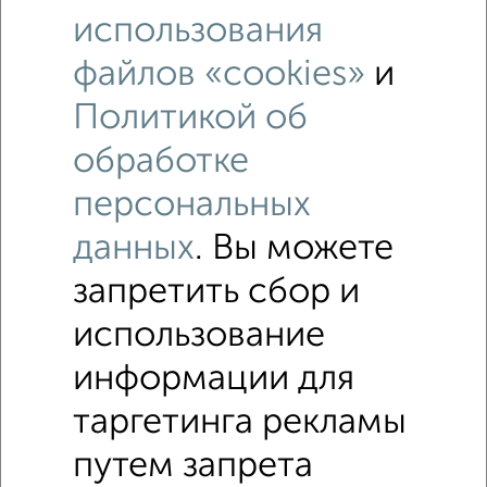
использования
файлов «cookies»
и
Рядом, с меньшей ценой
Недалеко от Семаковская 23 с ценой ниже
Политикой об
обработке
Помещения свободного назначения
персональных
Поиск по схожим параметрам:
данных
. Вы можете
Первомайский район
запретить сбор и
микрорайон Богословская Слобода
использование
на улице Семаковская
без посредников
Ремонт
информации для
СТО
Шиномонтаж
таргетинга рекламы
↑ НАВЕРХ К МЕНЮ
путем запрета