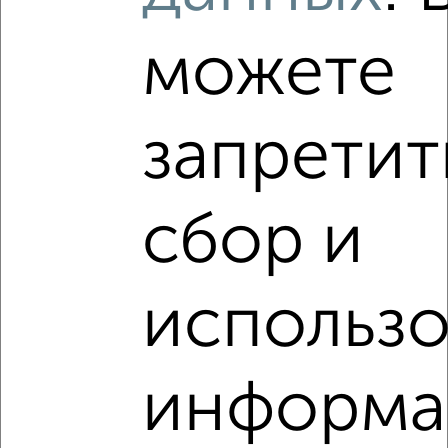
Ленинский район, мкр. Юго-Западный, Производственная 1
можете
запретит
7
сбор и
Комната в общежитии, 24м², 8/9 этаж
₽
₽
1 550 000
64 600
за м²
Ленинский район, мкр. Юго-Западный, Воровского 113
использ
информа