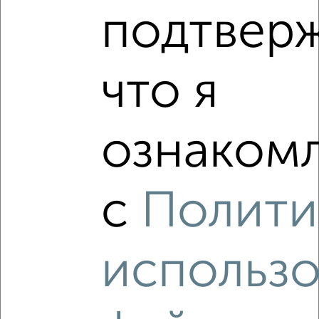
подтвер
8
Комната в 3-к квартире, 11м², 2/2 этаж
₽
₽
что я
330 000
30 000
за м²
Октябрьский район, мкр. Филейка, Дзержинского 56
ознакомл
с
Полити
3
Комната в общежитии, 14м², 2/4 этаж
использ
₽
₽
200 000
14 300
за м²
Ленинский район, мкр. Дружба, Красина 47