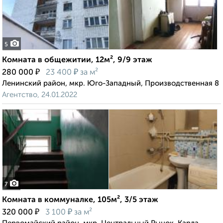
5
Комната в общежитии, 12м², 9/9 этаж
₽
₽
280 000
23 400
за м²
Ленинский район, мкр. Юго-Западный, Производственная 8
Агентство, 24.01.2022
7
Комната в коммуналке, 105м², 3/5 этаж
₽
₽
320 000
3 100
за м²