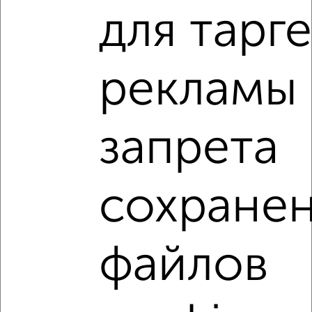
4
для тарг
Комната в общежитии, 12м², 1/5 этаж
₽
₽
390 000
32 500
за м²
Октябрьский район, мкр. завода ОЦМ, Октябрьский
рекламы
проспект 20
запрета
сохране
8
Комната в общежитии, 13м², 4/9 этаж
₽
₽
570 000
43 900
за м²
файлов
Ленинский район, мкр. Юго-Западный, Воровского 117