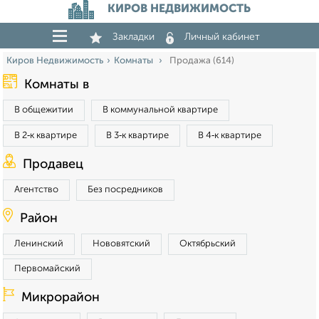
КИРОВ НЕДВИЖИМОСТЬ
Закладки
Личный кабинет
Киров Недвижимость
Комнаты
Продажа (614)
Комнаты в
В общежитии
В коммунальной квартире
В 2‑к квартире
В 3‑к квартире
В 4‑к квартире
Продавец
Агентство
Без посредников
Район
Ленинский
Нововятский
Октябрьский
Первомайский
Микрорайон