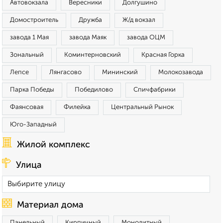
Автовокзала
Вересники
Долгушино
Домостроитель
Дружба
Ж/д вокзал
завода 1 Мая
завода Маяк
завода ОЦМ
Зональный
Коминтерновский
Красная Горка
Лепсе
Лянгасово
Мининский
Молокозавода
Парка Победы
Победилово
Спичфабрики
Фаянсовая
Филейка
Центральный Рынок
Юго-Западный
Жилой комплекс
Улица
Материал дома
Панельный
Кирпичный
Монолитный