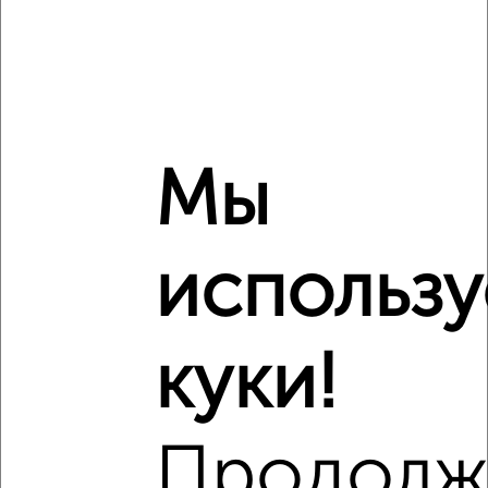
5
Мы
Комната в общежитии, 23м², 2/3 этаж
₽
₽
750 000
32 700
за м²
Первомайский район, Кооперативный переулок 4
использ
куки!
8
Продолж
Комната в общежитии, 13м², 1/5 этаж