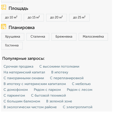
Площадь
до 10 м²
до 15 м²
до 20 м²
до 25 м²
Планировка
Хрущевка
Сталинка
Брежневка
Малосемейка
Гостинка
Популярные запросы:
Срочная продажа
С высокими потолками
На материнский капитал
В ипотеку
С панорамными окнами
С перепланировкой
В ипотеку с материнским капиталом
С мебелью
С домофоном
Рядом с парком
Рядом с лесом
С паркингом
С бытовой техникой
С большим балконом
В зеленой зоне
В экологически чистом районе
С электроплитой