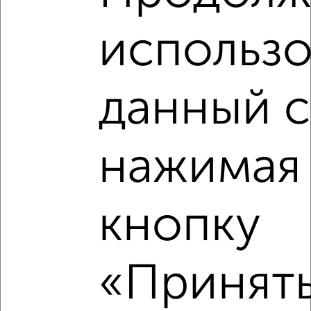
₽
₽
410 000
31 600
за м²
Октябрьский район, мкр. завода 1 Мая, Октябрьский
проспект 30
использо
данный с
нажимая
7
Комната в общежитии, 24м², 3/5 этаж
₽
₽
508 000
21 200
за м²
кнопку
Октябрьский район, мкр. Лепсе, Кутшо 3
«Принять