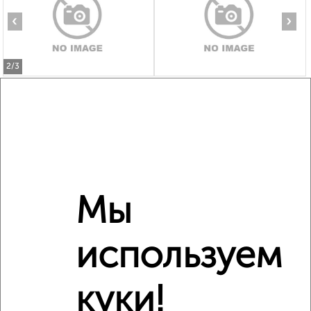
‹
›
2
/3
2-к квартира, посуточно, 57м², 3/9 этаж
₽
1 300
в сутки
Ленинский район, мкр. завода Маяк, Горького 25
Собственник, 01.08.2026
Похожие объявления:
Мы
‹
›
используем
2
/3
куки!
2-к квартира, на длительный срок, 48м², 2/5 этаж