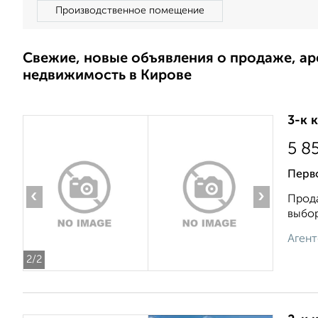
Производственное помещение
Свежие, новые объявления о продаже, а
недвижимость в Кирове
3-к 
5 8
Перв
‹
›
Прода
выбор
Агент
2
/2