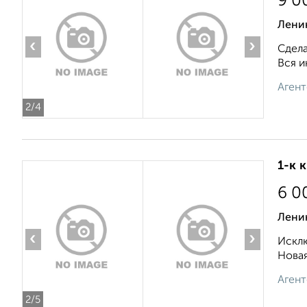
9 0
Ленин
‹
›
Сдела
Вся и
Агент
2
/4
1-к 
6 0
Ленин
‹
›
Исклю
Новая
Агент
2
/5