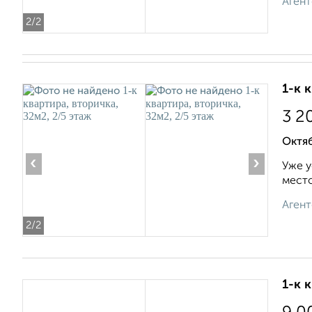
Агент
2
/2
1-к 
3 2
Октя
‹
›
Уже у
место
Агент
2
/2
1-к 