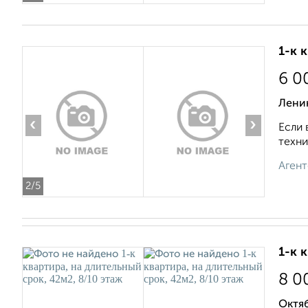
1-к 
6 0
Ленин
‹
›
Если 
техни
Агент
2
/5
1-к 
8 0
Октяб