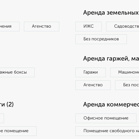
Аренда земельных 
чения
Агенство
ИЖС
Садоводст
Без посредников
Аренда гаржей, м
ражные боксы
Гаражи
Машиноме
Агенство
Без по
 (2)
Аренда коммерчес
Офисное помещение
ое помещение
Помещение свободного н