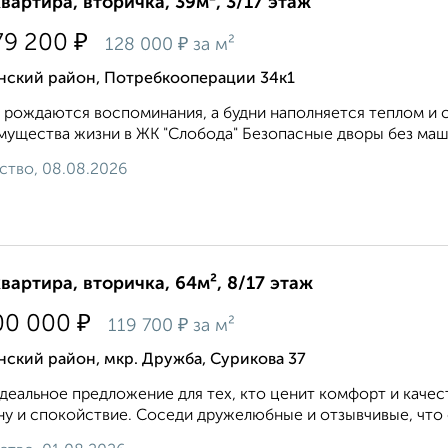
квартира, вторичка, 39м², 3/17 этаж
₽
79 200
₽
128 000
за м²
нский район, Потребкооперации 34к1
 рождаются воспоминания, а будни наполняется теплом и 
ущества жизни в ЖК "Слобода" Безопасные дворы без маши
ство, 08.08.2026
квартира, вторичка, 64м², 8/17 этаж
₽
00 000
₽
119 700
за м²
ский район, мкр. Дружба, Сурикова 37
деальное предложение для тех, кто ценит комфорт и качест
у и спокойствие. Соседи дружелюбные и отзывчивые, что 