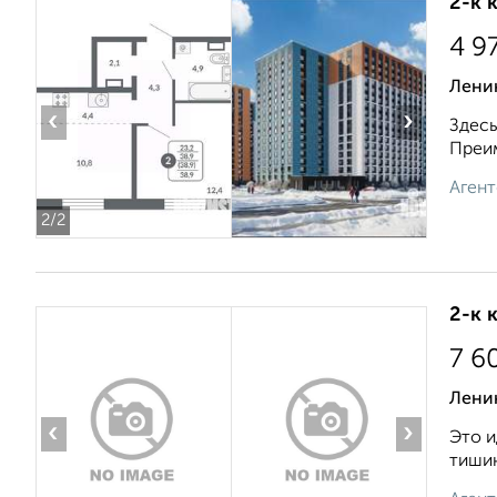
2-к 
4 9
Лени
‹
›
Здесь
Преим
Агент
2
/2
2-к 
7 6
Ленин
‹
›
Это и
тишин