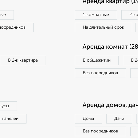
Аренда квартир (1
ные
1‑комнатные
2‑к
посредников
На длительный срок
Аренда комнат (28
В 2‑к квартире
В общежитии
В 2
Без посредников
Аренда домов, дач
аусы
п панелей
Дома
Дачи
Без посредников