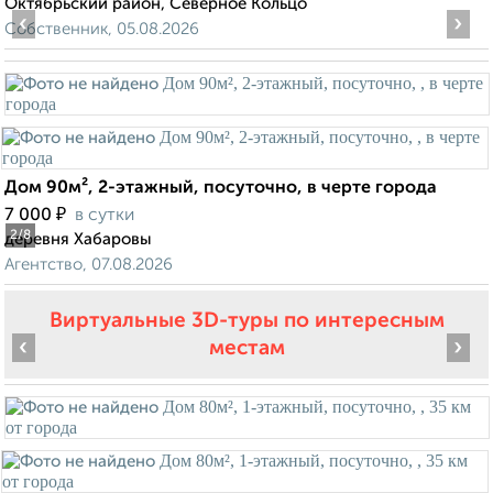
Октябрьский район, Северное Кольцо
‹
›
Собственник, 05.08.2026
Дом 90м², 2-этажный, посуточно, в черте города
₽
7 000
в сутки
2
/8
деревня Хабаровы
Агентство, 07.08.2026
Виртуальные 3D-туры по интересным
‹
›
местам