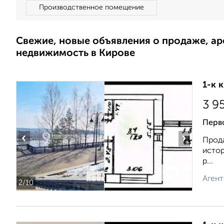
Производственное помещение
Свежие, новые объявления о продаже, а
недвижимость в Кирове
1-к 
3 9
Перв
‹
›
Прода
истор
р...
Агент
2
/10