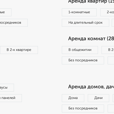
Аренда квартир (1
ные
1‑комнатные
2‑к
посредников
На длительный срок
Аренда комнат (28
В 2‑к квартире
В общежитии
В 2
Без посредников
Аренда домов, дач
аусы
п панелей
Дома
Дачи
Без посредников