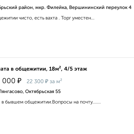
брьский район, мкр. Филейка, Вершининский переулок 4
ежитии чисто, есть вахта . Торг уместен...
ата в общежитии, 18м², 4/5 этаж
₽
0 000
₽
22 300
за м²
Лянгасово, Октябрьская 55
 в бывшем общежитии.Вопросы на почту.......