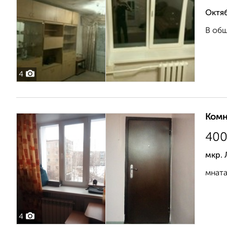
Октя
В общ
4
Комн
40
мкр. 
мната
4