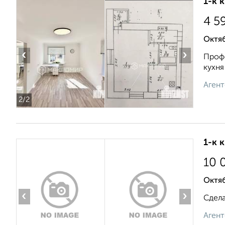
1-к 
4 5
Октяб
‹
›
Профс
кухня
Агент
2
/2
1-к 
10 
Октяб
‹
›
Сдела
Агент