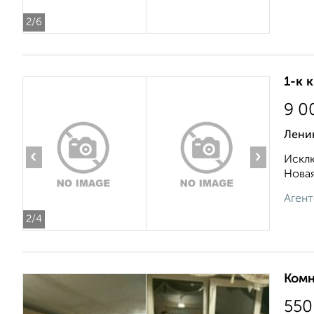
2
/6
1-к 
9 0
Ленин
‹
›
Исклю
Новая
Агент
2
/4
Комн
550