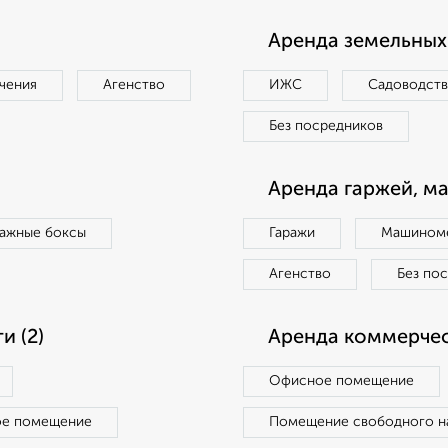
Аренда земельных 
чения
Агенство
ИЖС
Садоводст
Без посредников
Аренда гаржей, м
ражные боксы
Гаражи
Машиноме
Агенство
Без по
 (2)
Аренда коммерчес
Офисное помещение
ое помещение
Помещение свободного н