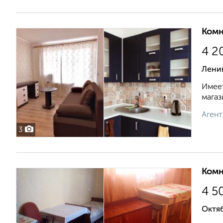
Комн
4 2
Ленин
Имеет
магаз
Агент
3
Комн
4 5
Октяб