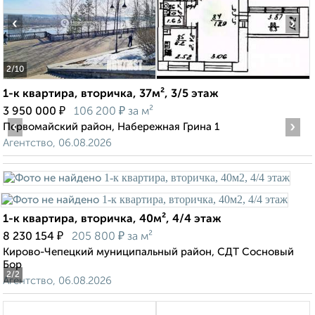
‹
›
2
/10
1-к квартира, вторичка, 37м², 3/5 этаж
₽
₽
3 950 000
106 200
за м²
‹
›
Первомайский район, Набережная Грина 1
Агентство, 06.08.2026
1-к квартира, вторичка, 40м², 4/4 этаж
₽
₽
8 230 154
205 800
за м²
Кирово-Чепецкий муниципальный район, СДТ Сосновый
Бор
2
/2
Агентство, 06.08.2026