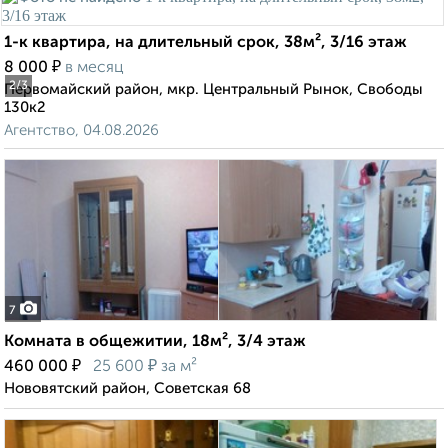
1-к квартира, на длительный срок, 38м², 3/16 этаж
₽
8 000
в месяц
2
/3
Первомайский район, мкр. Центральный Рынок, Свободы
130к2
Агентство, 04.08.2026
7
Комната в общежитии, 18м², 3/4 этаж
₽
₽
460 000
25 600
за м²
Нововятский район, Советская 68