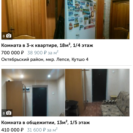
8
Комната в 3-к квартире, 18м², 1/4 этаж
₽
₽
700 000
38 900
за м²
Октябрьский район, мкр. Лепсе, Кутшо 4
8
Комната в общежитии, 13м², 1/5 этаж
₽
₽
410 000
31 600
за м²