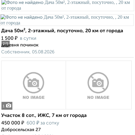
Дача 50м², 2-этажный, посуточно, 20 км от города
₽
1 500
в сутки
2
/5
деревня починок
Собственник, 05.08.2026
1
Участок 8 сот., ИЖС, 7 км от города
₽
₽
450 000
600
за сотку
Добросельская 27