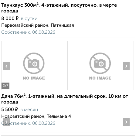
Таунхаус 300м², 4-этажный, посуточно, в черте
города
₽
8 000
в сутки
Первомайский район, Пятницкая
Собственник, 06.08.2026
‹
›
2
/7
Дача 76м², 1-этажный, на длительный срок, 10 км от
города
₽
5 500
в месяц
Нововятский район, Тельмана 4
‹
›
Собственник, 06.08.2026