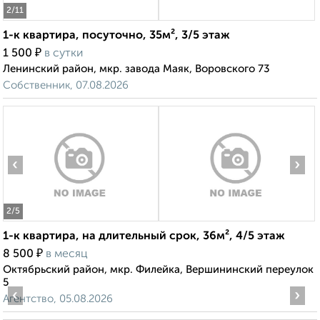
2
/11
1-к квартира, посуточно, 35м², 3/5 этаж
₽
1 500
в сутки
Ленинский район, мкр. завода Маяк, Воровского 73
Собственник, 07.08.2026
‹
›
2
/5
1-к квартира, на длительный срок, 36м², 4/5 этаж
₽
8 500
в месяц
Октябрьский район, мкр. Филейка, Вершининский переулок
5
‹
›
Агентство, 05.08.2026