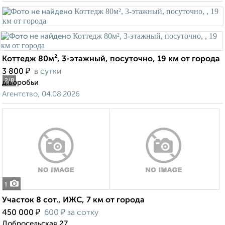
Коттедж 80м², 3-этажный, посуточно, 19 км от города
₽
3 800
в сутки
2
/8
д.воробьи
Агентство, 04.08.2026
1
Участок 8 сот., ИЖС, 7 км от города
₽
₽
450 000
600
за сотку
Добросельская 27