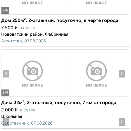
2
/8
Дом 250м², 2-этажный, посуточно, в черте города
₽
7 500
в сутки
Нововятский район, Фабричная
Агентство, 07.08.2026
‹
›
2
/4
Дача 32м², 2-этажный, посуточно, 7 км от города
₽
2 000
в сутки
Школьная
‹
›
Собственник, 07.08.2026