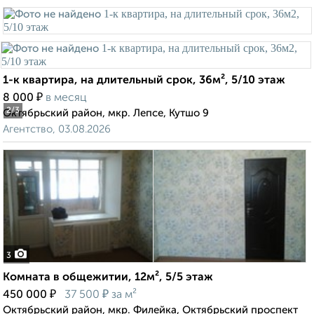
1-к квартира, на длительный срок, 36м², 5/10 этаж
₽
8 000
в месяц
2
/3
Октябрьский район, мкр. Лепсе, Кутшо 9
Агентство, 03.08.2026
3
Комната в общежитии, 12м², 5/5 этаж
₽
₽
450 000
37 500
за м²
Октябрьский район, мкр. Филейка, Октябрьский проспект