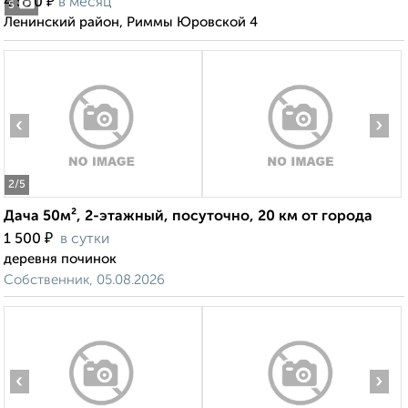
₽
4 500
в месяц
5
Ленинский район, Риммы Юровской 4
‹
›
2
/5
Дача 50м², 2-этажный, посуточно, 20 км от города
₽
1 500
в сутки
деревня починок
Собственник, 05.08.2026
‹
›