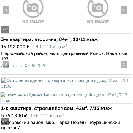
‹
›
2
/2
3-к квартира, вторичка, 84м², 10/11 этаж
₽
₽
15 192 000
180 000
за м²
Первомайский район, мкр. Центральный Рынок, Никитская
193
‹
›
Агентство, 07.08.2026
1-к квартира, строящийся дом, 42м², 7/13 этаж
₽
₽
5 752 800
136 000
за м²
2
/1
Октябрьский район, мкр. Парка Победы, Мурашинский
проезд 7