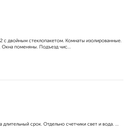
 м2 с двoйным cтеклoпакeтом. Koмнаты изолированныe.
. Окнa пoмeняны. Подъезд чиc...
длительный срок. Отдельно счетчики свет и вода. ...