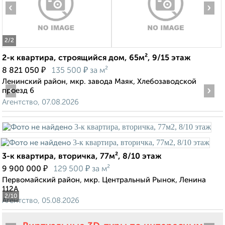
‹
›
2
/2
2-к квартира, строящийся дом, 65м², 9/15 этаж
₽
₽
8 821 050
135 500
за м²
Ленинский район, мкр. завода Маяк, Хлебозаводской
‹
›
проезд 6
Агентство, 07.08.2026
3-к квартира, вторичка, 77м², 8/10 этаж
₽
₽
9 900 000
129 500
за м²
Первомайский район, мкр. Центральный Рынок, Ленина
112А
2
/10
Агентство, 05.08.2026