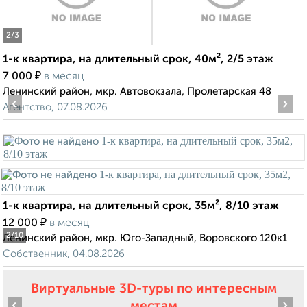
2
/3
1-к квартира, на длительный срок, 40м², 2/5 этаж
₽
7 000
в месяц
Ленинский район, мкр. Автовокзала, Пролетарская 48
‹
›
Агентство, 07.08.2026
1-к квартира, на длительный срок, 35м², 8/10 этаж
₽
12 000
в месяц
2
/10
Ленинский район, мкр. Юго-Западный, Воровского 120к1
Собственник, 04.08.2026
Виртуальные 3D-туры по интересным
‹
›
местам