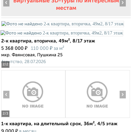
Виртуальные 3D-туры по интересным
‹
›
местам
2-к квартира, вторичка, 49м², 8/17 этаж
₽
₽
5 368 000
110 000
за м²
мкр. Фаянсовая, Пушкина 25
Агентство, 28.07.2026
2
/2
‹
›
2
/3
1-к квартира, на длительный срок, 36м², 4/5 этаж
₽
9 000
в месяц