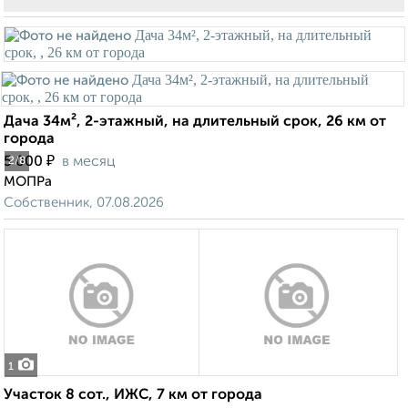
Дача 34м², 2-этажный, на длительный срок, 26 км от
города
₽
5 000
в месяц
2
/8
МОПРа
Собственник, 07.08.2026
1
Участок 8 сот., ИЖС, 7 км от города