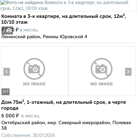
Комната в 3-к квартире, на длительный срок, 12м²,
10/10 этаж
₽
4 500
в месяц
5
Ленинский район, Риммы Юровской 4
‹
›
2
/7
Дом 75м², 1-этажный, на длительный срок, в черте
города
₽
6 000
в месяц
Октябрьский район, мкр. Северный микрорайон, Полевая
38
Собственник, 30.07.2026