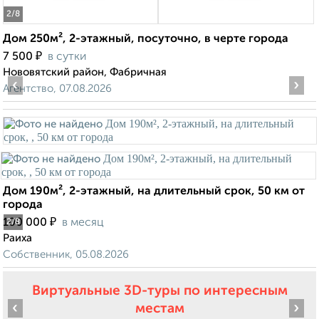
2
/8
Дом 250м², 2-этажный, посуточно, в черте города
₽
7 500
в сутки
Нововятский район, Фабричная
‹
›
Агентство, 07.08.2026
Дом 190м², 2-этажный, на длительный срок, 50 км от
города
₽
100 000
в месяц
2
/8
Раиха
Собственник, 05.08.2026
Виртуальные 3D-туры по интересным
‹
›
местам