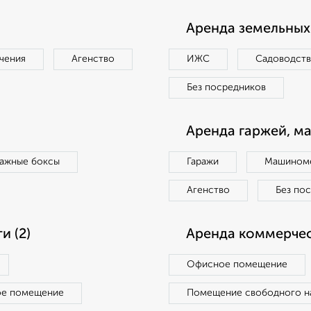
Аренда земельных 
чения
Агенство
ИЖС
Садоводст
Без посредников
Аренда гаржей, м
ражные боксы
Гаражи
Машиноме
Агенство
Без по
 (2)
Аренда коммерчес
Офисное помещение
ое помещение
Помещение свободного н