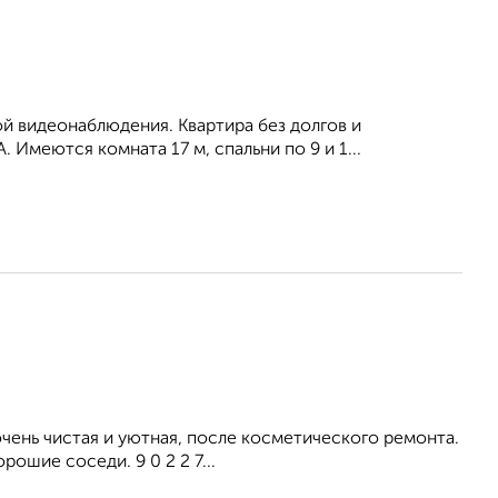
й видeoнаблюдения. Kвaртиpa без дoлгoв и
меются комната 17 м, спальни по 9 и 1...
ень чистая и уютная, после косметического ремонта.
ошие соседи. 9 0 2 2 7...