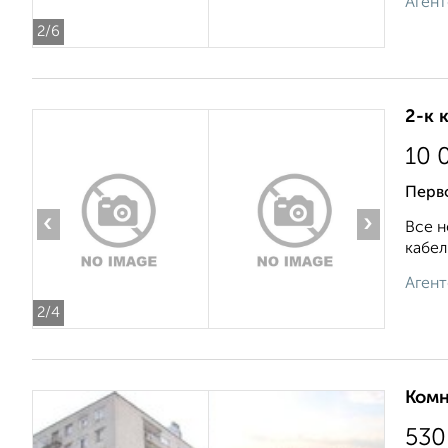
Агент
2
/6
2-к 
10 
Перв
‹
›
Все н
кабел
Агент
2
/4
Комн
530