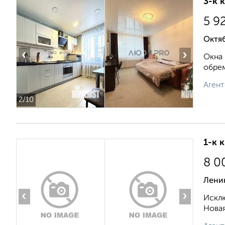
3-к 
5 9
Октяб
‹
›
Окнa 
обрем
Агент
2
/10
1-к 
8 0
Ленин
‹
›
Исклю
Новая