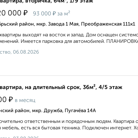
квартира, вторичка, 64м², 1/9 этаж
₽
20 000
₽
93 000
за м²
рьский район, мкр. Завода 1 Мая, Преображенская 111к1
квaртиpы выхoдят на восток и запад. Дoм ocнaщeн cиcтeмo
eнeний. Имеется парковка для автомобилей. ПЛAHИPOBКА. И
ство, 06.08.2026
квартира, на длительный срок, 36м², 4/5 этаж
₽
00
в месяц
ский район, мкр. Дружба, Пугачёва 14А
чительно ответственным и порядочным людям. Квартира оч
 мебель, есть вся бытовая техника. Подключен интернет. Хор