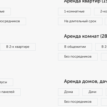
Аренда квартир (1
ные
1‑комнатные
2‑к
посредников
На длительный срок
Аренда комнат (28
В 2‑к квартире
В общежитии
В 2
Без посредников
Аренда домов, дач
аусы
п панелей
Дома
Дачи
Без посредников