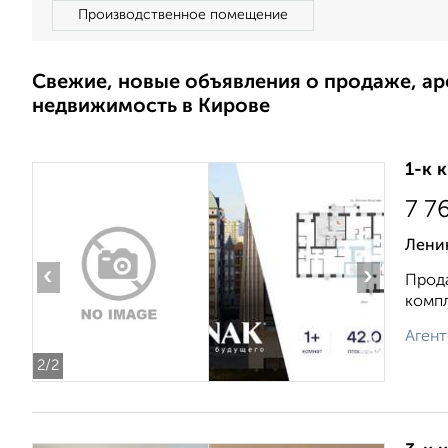
Производственное помещение
Свежие, новые объявления о продаже, а
недвижимость в Кирове
1-к 
7 7
Ленин
‹
›
Прода
компл
Агент
2
/2