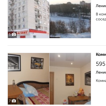
Ленин
В ком
сосед
5
Комн
595
Ленин
Комна
7