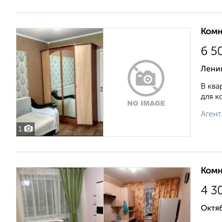
Комн
6 5
Лени
В ква
для к
Агент
1
Комн
4 3
Октяб