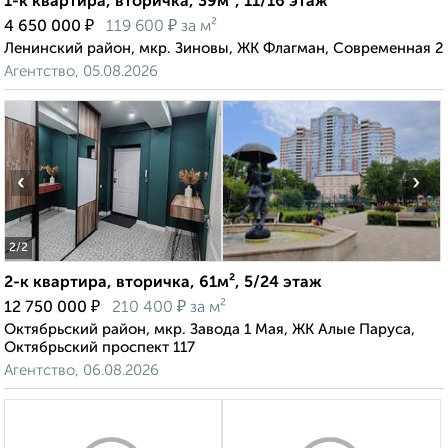
1-к квартира, вторичка, 39м², 11/16 этаж
₽
₽
4 650 000
119 600
за м²
Ленинский район, мкр. Зиновы, ЖК Флагман, Современная 2
Агентство, 05.08.2026
‹
›
2
/2
2-к квартира, вторичка, 61м², 5/24 этаж
₽
₽
12 750 000
210 400
за м²
Октябрьский район, мкр. Завода 1 Мая, ЖК Алые Паруса,
Октябрьский проспект 117
Агентство, 06.08.2026