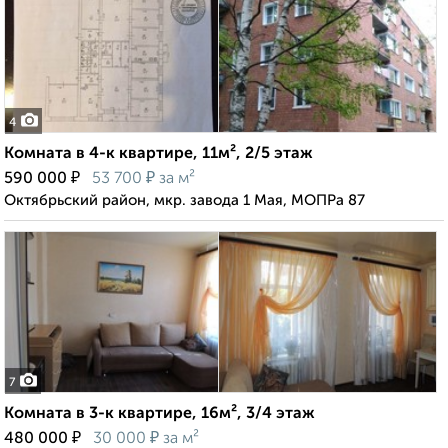
4
Комната в 4-к квартире, 11м², 2/5 этаж
₽
₽
590 000
53 700
за м²
Октябрьский район, мкр. завода 1 Мая, МОПРа 87
7
Комната в 3-к квартире, 16м², 3/4 этаж
₽
₽
480 000
30 000
за м²