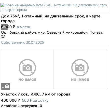
Дом 75м², 1-этажный, на длительный срок, в черте
города
₽
6 000
в месяц
2
/7
Октябрьский район, мкр. Северный микрорайон, Полевая
38
Собственник, 30.07.2026
1
Участок 7 сот., ИЖС, 7 км от города
₽
₽
400 000
600
за сотку
Алтайский переулок 10