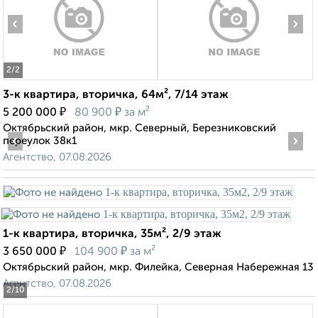
‹
›
2
/2
3-к квартира, вторичка, 64м², 7/14 этаж
₽
₽
5 200 000
80 900
за м²
Октябрьский район, мкр. Северный, Березниковский
‹
›
переулок 38к1
Агентство, 07.08.2026
1-к квартира, вторичка, 35м², 2/9 этаж
₽
₽
3 650 000
104 900
за м²
Октябрьский район, мкр. Филейка, Северная Набережная 13
Агентство, 07.08.2026
2
/10