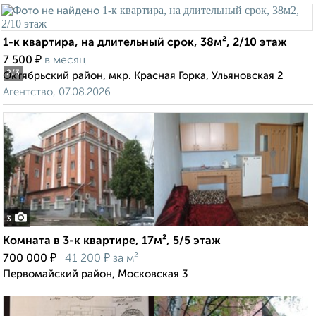
1-к квартира, на длительный срок, 38м², 2/10 этаж
₽
7 500
в месяц
2
/3
Октябрьский район, мкр. Красная Горка, Ульяновская 2
Агентство, 07.08.2026
3
Комната в 3-к квартире, 17м², 5/5 этаж
₽
₽
700 000
41 200
за м²
Первомайский район, Московская 3