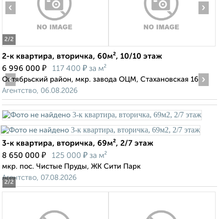
‹
›
2
/2
2-к квартира, вторичка, 60м², 10/10 этаж
₽
₽
6 996 000
117 400
за м²
‹
›
Октябрьский район, мкр. завода ОЦМ, Стахановская 16
Агентство, 06.08.2026
3-к квартира, вторичка, 69м², 2/7 этаж
₽
₽
8 650 000
125 000
за м²
мкр. пос. Чистые Пруды, ЖК Сити Парк
Агентство, 07.08.2026
2
/2