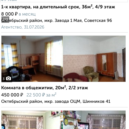
1-к квартира, на длительный срок, 36м², 4/9 этаж
₽
8 000
в месяц
2
/3
Октябрьский район, мкр. Завода 1 Мая, Советская 96
Агентство, 31.07.2026
3
Комната в общежитии, 20м², 2/2 этаж
₽
₽
450 000
22 500
за м²
Октябрьский район, мкр. завода ОЦМ, Шинников 41