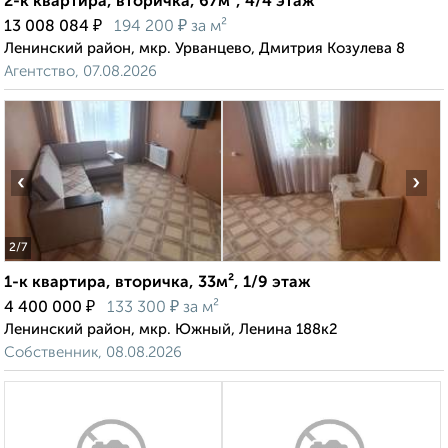
2-к квартира, вторичка, 67м², 4/4 этаж
₽
₽
13 008 084
194 200
за м²
Ленинский район, мкр. Урванцево, Дмитрия Козулева 8
Агентство, 07.08.2026
‹
›
2
/7
1-к квартира, вторичка, 33м², 1/9 этаж
₽
₽
4 400 000
133 300
за м²
Ленинский район, мкр. Южный, Ленина 188к2
Собственник, 08.08.2026