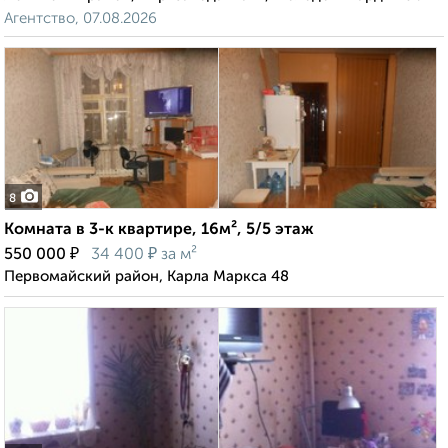
Агентство, 07.08.2026
8
Комната в 3-к квартире, 16м², 5/5 этаж
₽
₽
550 000
34 400
за м²
Первомайский район, Карла Маркса 48