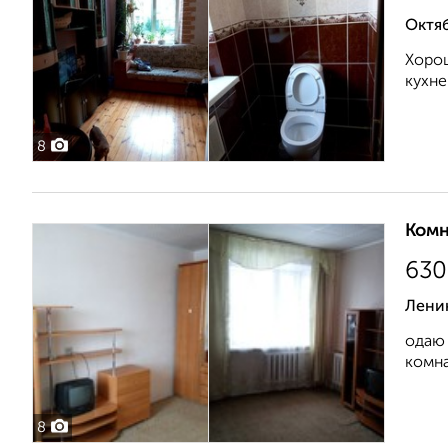
Октяб
Хорош
кухне.
8
Комн
630
Ленин
одаю 
комна
8