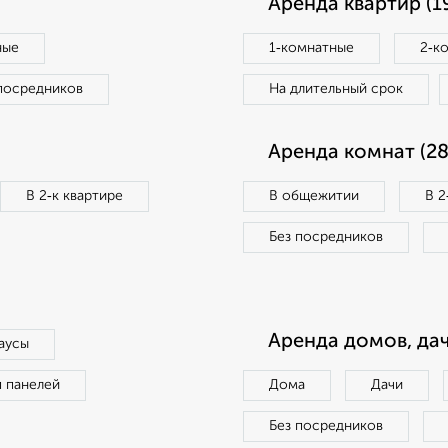
Аренда квартир (1
ные
1‑комнатные
2‑к
посредников
На длительный срок
Аренда комнат (28
В 2‑к квартире
В общежитии
В 2
Без посредников
Аренда домов, дач
аусы
п панелей
Дома
Дачи
Без посредников