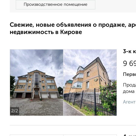
Производственное помещение
Свежие, новые объявления о продаже, а
недвижимость в Кирове
3-к 
9 6
Перв
‹
›
Прода
дома 
Агент
2
/2