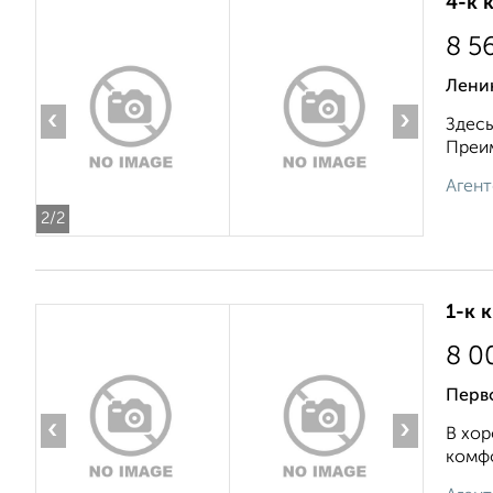
4-к 
8 5
Лени
‹
›
Здесь
Преим
Агент
2
/2
1-к 
8 0
Перв
‹
›
В хор
комфо