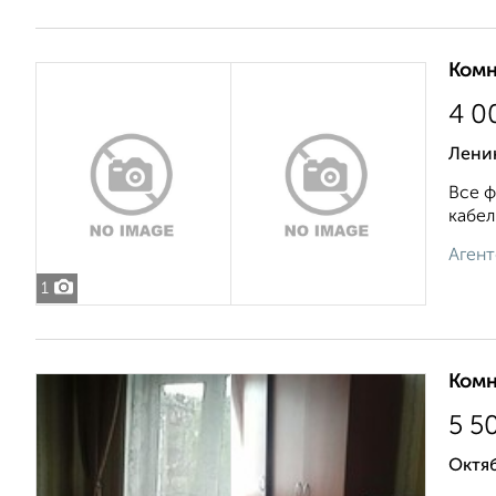
Комн
4 0
Лени
Все ф
кабел
Агент
1
Комн
5 5
Октяб