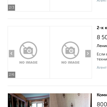
Агент
2
/3
2-к 
8 5
Ленин
‹
›
Если 
техни
Агент
2
/6
Комн
80