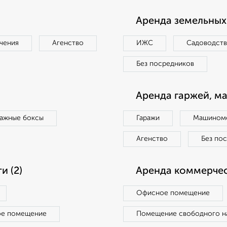
Аренда земельных 
чения
Агенство
ИЖС
Садоводст
Без посредников
Аренда гаржей, м
ражные боксы
Гаражи
Машиноме
Агенство
Без по
 (2)
Аренда коммерчес
Офисное помещение
ое помещение
Помещение свободного н