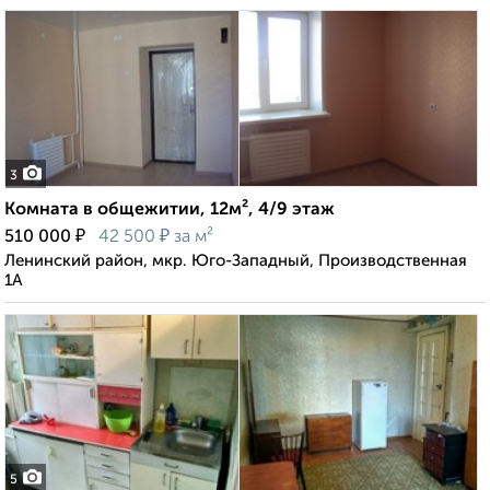
3
Комната в общежитии, 12м², 4/9 этаж
₽
₽
510 000
42 500
за м²
Ленинский район, мкр. Юго-Западный, Производственная
1А
5