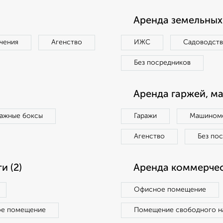
Аренда земельных 
чения
Агенство
ИЖС
Садоводст
Без посредников
Аренда гаржей, м
ражные боксы
Гаражи
Машиноме
Агенство
Без по
 (2)
Аренда коммерчес
Офисное помещение
ое помещение
Помещение свободного н