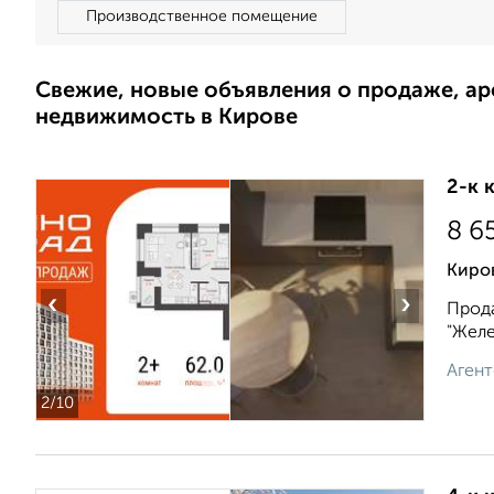
Производственное помещение
Свежие, новые объявления о продаже, а
недвижимость в Кирове
2-к 
8 6
Киро
‹
›
Прода
"Желе
Агент
2
/10