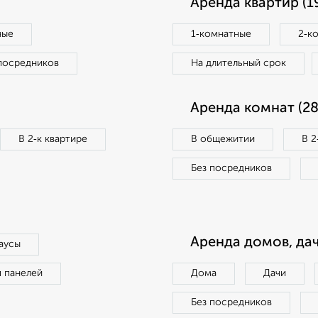
Аренда квартир (1
ные
1‑комнатные
2‑к
посредников
На длительный срок
Аренда комнат (28
В 2‑к квартире
В общежитии
В 2
Без посредников
Аренда домов, дач
аусы
п панелей
Дома
Дачи
Без посредников