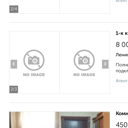
Агент
2
/4
1-к 
8 0
Ленин
‹
›
Полны
подкл
Агент
2
/3
Комн
450