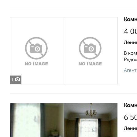
Комн
4 0
Ленин
В ком
Рядом
Агент
1
Комн
6 5
Ленин