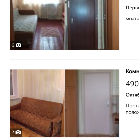
Перв
мната
6
Комн
490
Октяб
Поста
полож
2