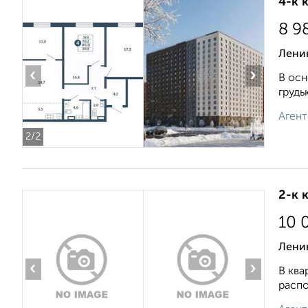
4-к 
8 9
Лени
‹
›
В осн
грудь
Агент
2
/2
2-к 
10 
Ленин
‹
›
В ква
распо