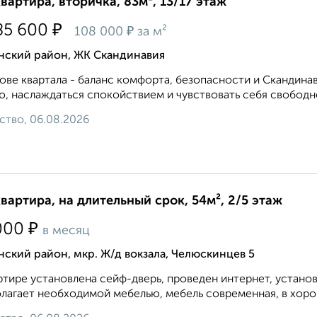
квартира, вторичка, 83м², 13/17 этаж
₽
85 600
₽
108 000
за м²
нский район, ЖК Скандинавия
ове квартала - баланс комфорта, безопасности и Скандина
ю, наслаждаться спокойствием и чувствовать себя свободно
ство, 06.08.2026
квартира, на длительный срок, 54м², 2/5 этаж
₽
000
в месяц
ский район, мкр. Ж/д вокзала, Челюскинцев 5
ртире установлена сейф-дверь, проведен интернет, устано
лагает необходимой мебелью, мебель современная, в хоро