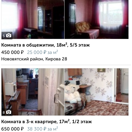
5
Комната в общежитии, 18м², 5/5 этаж
₽
₽
450 000
25 000
за м²
Нововятский район, Кирова 28
8
Комната в 3-к квартире, 17м², 1/2 этаж
₽
₽
650 000
38 300
за м²