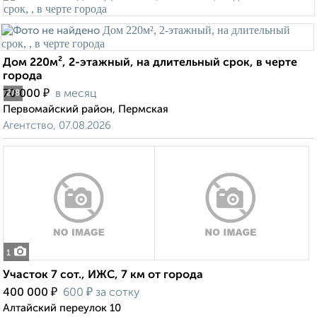
Дом 220м², 2-этажный, на длительный срок, в черте
города
₽
70 000
в месяц
2
/8
Первомайский район, Пермская
Агентство, 07.08.2026
1
Участок 7 сот., ИЖС, 7 км от города
₽
₽
400 000
600
за сотку
Алтайский переулок 10