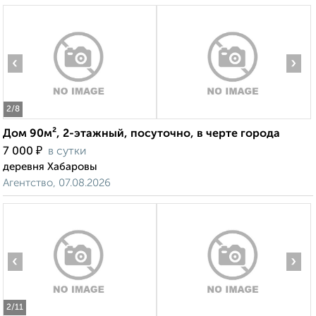
‹
›
2
/8
Дом 90м², 2-этажный, посуточно, в черте города
₽
7 000
в сутки
деревня Хабаровы
Агентство, 07.08.2026
‹
›
2
/11