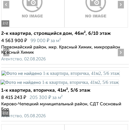
‹
›
2
/2
2-к квартира, строящийся дом, 46м², 6/10 этаж
₽
₽
4 563 900
99 000
за м²
Первомайский район, мкр. Красный Химик, микрорайон
‹
›
Красный Химик
Агентство, 02.08.2026
1-к квартира, вторичка, 41м², 5/6 этаж
₽
₽
8 415 243
205 300
за м²
Кирово-Чепецкий муниципальный район, СДТ Сосновый
Бор
2
/2
Агентство, 05.08.2026