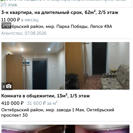
3-к квартира, на длительный срок, 62м², 2/5 этаж
₽
11 000
в месяц
2
/10
Октябрьский район, мкр. Парка Победы, Лепсе 49А
Агентство, 07.08.2026
8
Комната в общежитии, 13м², 1/5 этаж
₽
₽
410 000
31 600
за м²
Октябрьский район, мкр. завода 1 Мая, Октябрьский
проспект 30