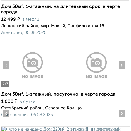
Дом 50м², 1-этажный, на длительный срок, в черте
города
₽
12 499
в месяц
Ленинский район, мкр. Новый, Панфиловская 16
Агентство, 06.08.2026
‹
›
2
/7
Дом 30м², 1-этажный, посуточно, в черте города
₽
1 000
в сутки
Октябрьский район, Северное Кольцо
‹
›
Собственник, 05.08.2026