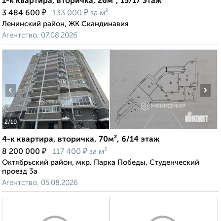
1-к квартира, вторичка, 26м², 15/17 этаж
₽
₽
3 484 600
133 000
за м²
Ленинский район, ЖК Скандинавия
Агентство, 07.08.2026
‹
›
2
/10
4-к квартира, вторичка, 70м², 6/14 этаж
₽
₽
8 200 000
117 400
за м²
Октябрьский район, мкр. Парка Победы, Студенческий
проезд 3а
Агентство, 05.08.2026