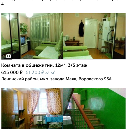
4
4
Комната в общежитии, 12м², 3/5 этаж
₽
₽
615 000
51 300
за м²
Ленинский район, мкр. завода Маяк, Воровского 95А