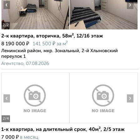
‹
›
2
/2
2-к квартира, вторичка, 58м², 12/16 этаж
₽
₽
8 190 000
141 500
за м²
Ленинский район, мкр. Зональный, 2-й Хлыновский
переулок 1
Агентство, 07.08.2026
‹
›
2
/4
1-к квартира, на длительный срок, 40м², 2/5 этаж
₽
7 000
в месяц