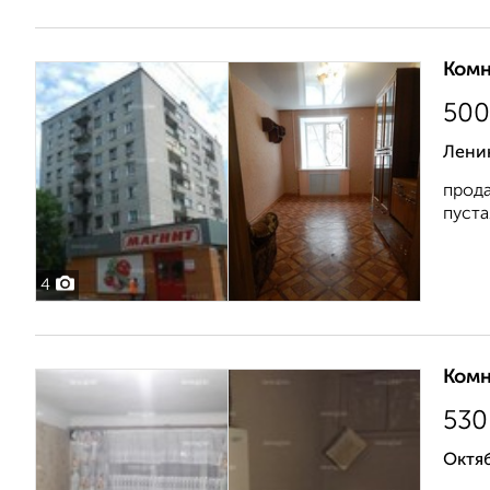
Комн
500
Ленин
прода
пуста
4
Комн
530
Октяб