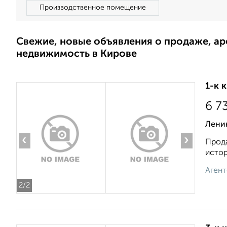
Производственное помещение
Свежие, новые объявления о продаже, а
недвижимость в Кирове
1-к 
6 7
Лени
‹
›
Прода
истор
Агент
2
/2