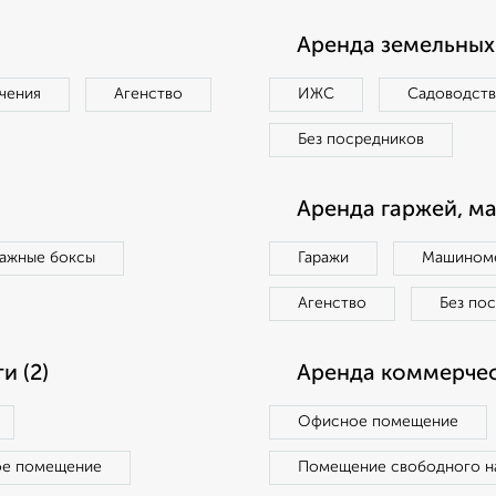
Аренда земельных 
чения
Агенство
ИЖС
Садоводст
Без посредников
Аренда гаржей, м
ражные боксы
Гаражи
Машиноме
Агенство
Без по
 (2)
Аренда коммерчес
Офисное помещение
ое помещение
Помещение свободного н