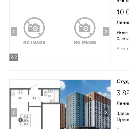
3-к 
10 
Ленин
‹
›
Новый
Хлебо
Агент
2
/2
Студ
3 8
Лени
‹
›
Здесь
Преим