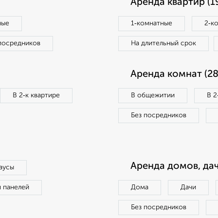
Аренда квартир (1
ные
1‑комнатные
2‑к
посредников
На длительный срок
Аренда комнат (28
В 2‑к квартире
В общежитии
В 2
Без посредников
Аренда домов, дач
аусы
п панелей
Дома
Дачи
Без посредников