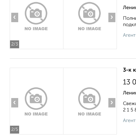
Ленин
‹
›
Полны
подкл
Агент
2
/3
3-к 
13 
Лени
‹
›
Свежи
2 1 5 8
Агент
2
/5