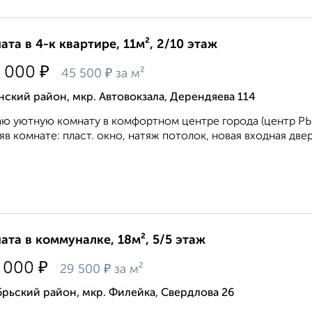
ата в 4-к квартире, 11м², 2/10 этаж
₽
 000
₽
45 500
за м²
ский район, мкр. Автовокзала, Дерендяева 114
ю уютную комнату в комфортном центре города (центр РЫНО
яв комнате: пласт. окно, натяж потолок, новая входная двер
ата в коммуналке, 18м², 5/5 этаж
₽
 000
₽
29 500
за м²
рьский район, мкр. Филейка, Свердлова 26