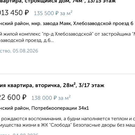
квартира, строящийся дом, 74м², 13/15 этаж
₽
013 450
₽
135 500
за м²
ский район, мкр. завода Маяк, Хлебозаводской проезд 6
 жилой комплекс "пр-д Хлебозаводской" от застройщика "М
заводской проезд, д.6...
ство, 05.08.2026
ия квартира, вторичка, 28м², 3/17 этаж
₽
22 600
₽
138 000
за м²
нский район, Потребкооперации 34к1
 рождаются воспоминания, а будни наполняется теплом и 
ущества жизни в ЖК "Слобода" Безопасные дворы без маши