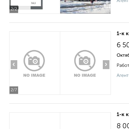
Агент
2
/2
1-к 
6 5
Октя
‹
›
Работ
Агент
2
/7
1-к 
8 0