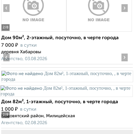
‹
›
2
/8
Дом 90м², 2-этажный, посуточно, в черте города
₽
7 000
в сутки
деревня Хабаровы
‹
›
Агентство, 03.08.2026
Дом 82м², 1-этажный, посуточно, в черте города
₽
1 000
в сутки
2
/8
Нововятский район, Милицейская
Агентство, 02.08.2026