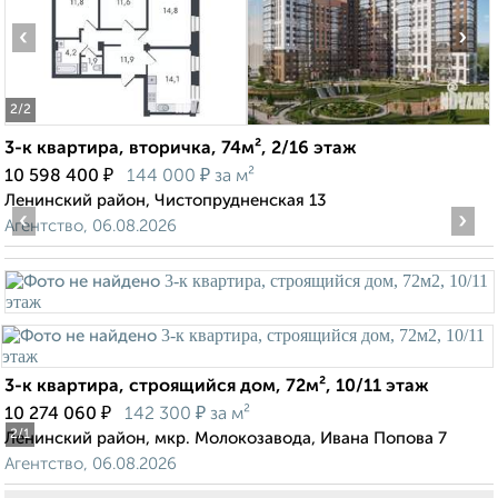
‹
›
2
/2
3-к квартира, вторичка, 74м², 2/16 этаж
₽
₽
10 598 400
144 000
за м²
Ленинский район, Чистопрудненская 13
‹
›
Агентство, 06.08.2026
3-к квартира, строящийся дом, 72м², 10/11 этаж
₽
₽
10 274 060
142 300
за м²
2
/1
Ленинский район, мкр. Молокозавода, Ивана Попова 7
Агентство, 06.08.2026