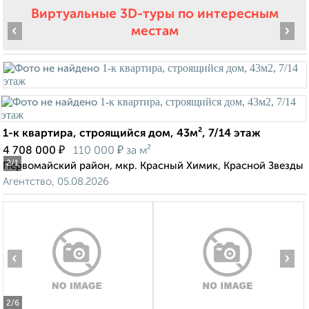
Виртуальные 3D-туры по интересным
‹
›
местам
1-к квартира, строящийся дом, 43м², 7/14 этаж
₽
₽
4 708 000
110 000
за м²
2
/1
Первомайский район, мкр. Красный Химик, Красной Звезды
Агентство, 05.08.2026
‹
›
2
/6