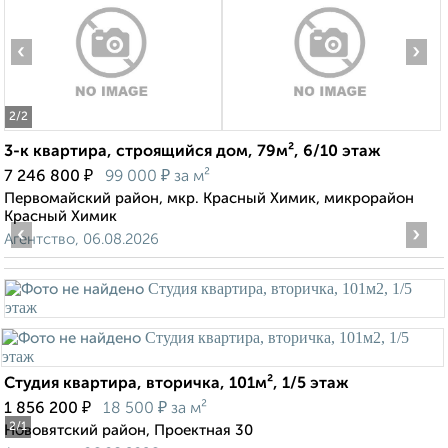
‹
›
2
/2
3-к квартира, строящийся дом, 79м², 6/10 этаж
₽
₽
7 246 800
99 000
за м²
Первомайский район, мкр. Красный Химик, микрорайон
Красный Химик
‹
›
Агентство, 06.08.2026
Студия квартира, вторичка, 101м², 1/5 этаж
₽
₽
1 856 200
18 500
за м²
2
/1
Нововятский район, Проектная 30