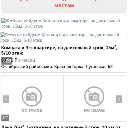
местам
Комната в 4-к квартире, на длительный срок, 15м²,
5/10 этаж
₽
5 000
в месяц
2
Октябрьский район, мкр. Красная Горка, Луганская 62
‹
›
2
/7
Дача 76м², 1-этажный, на длительный срок, 10 км от