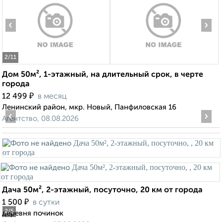
‹
›
2
/11
Дом 50м², 1-этажный, на длительный срок, в черте
города
₽
12 499
в месяц
Ленинский район, мкр. Новый, Панфиловская 16
‹
›
Агентство, 08.08.2026
Дача 50м², 2-этажный, посуточно, 20 км от города
₽
1 500
в сутки
2
/5
деревня починок