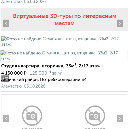
Агентство, 06.08.2026
Виртуальные 3D-туры по интересным
‹
›
местам
Студия квартира, вторичка, 33м², 2/17 этаж
₽
₽
4 150 000
125 000
за м²
2
/2
Ленинский район, Потребкооперации 34
Агентство, 03.08.2026
‹
›