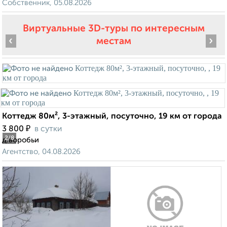
Собственник, 05.08.2026
Виртуальные 3D-туры по интересным
‹
›
местам
Коттедж 80м², 3-этажный, посуточно, 19 км от города
₽
3 800
в сутки
2
/8
д.воробьи
Агентство, 04.08.2026