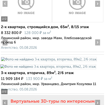
‹
›
2
/2
2-к квартира, строящийся дом, 65м², 8/15 этаж
₽
₽
8 332 800
128 000
за м²
Ленинский район, мкр. завода Маяк, Хлебозаводской
‹
›
проезд 6
Агентство, 05.08.2026
3-к квартира, вторичка, 89м², 2/6 этаж
₽
₽
11 909 184
133 900
за м²
Ленинский район, мкр. Урванцево, Дмитрия Козулева 11
Агентство, 05.08.2026
2
/2
Виртуальные 3D-туры по интересным
‹
›