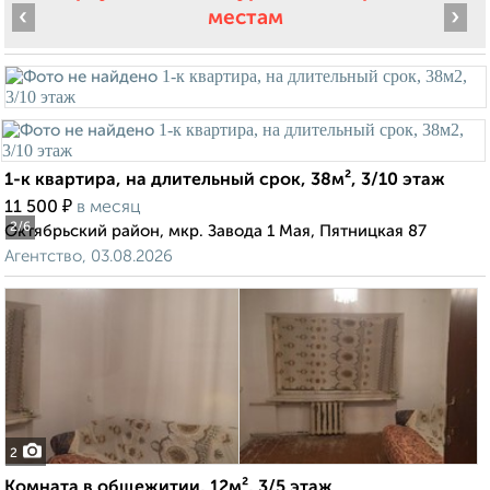
‹
›
местам
1-к квартира, на длительный срок, 38м², 3/10 этаж
₽
11 500
в месяц
2
/6
Октябрьский район, мкр. Завода 1 Мая, Пятницкая 87
Агентство, 03.08.2026
2
Комната в общежитии, 12м², 3/5 этаж