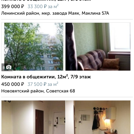
₽
₽
399 000
33 300
за м²
Ленинский район, мкр. завода Маяк, Маклина 57А
8
Комната в общежитии, 12м², 7/9 этаж
₽
₽
450 000
37 500
за м²
Нововятский район, Советская 68