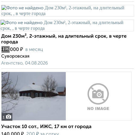
Дом 230м², 2-этажный, на длительный срок, в черте
города
₽
112 000
в месяц
2
/8
Суворовская
Агентство, 04.08.2026
1
Участок 10 сот., ИЖС, 17 км от города
₽
₽
140 000
200
за сотку