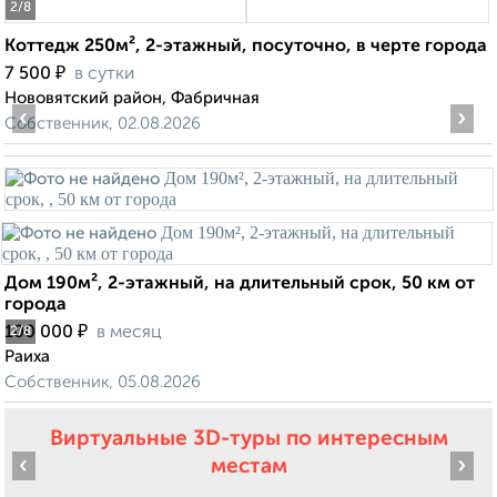
2
/8
Коттедж 250м², 2-этажный, посуточно, в черте города
₽
7 500
в сутки
Нововятский район, Фабричная
‹
›
Собственник, 02.08.2026
Дом 190м², 2-этажный, на длительный срок, 50 км от
города
₽
100 000
в месяц
2
/8
Раиха
Собственник, 05.08.2026
Виртуальные 3D-туры по интересным
‹
›
местам