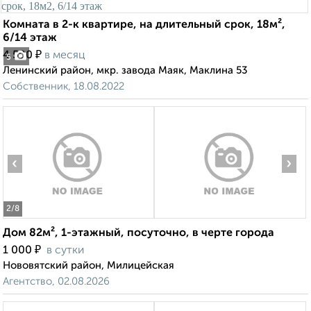
Комната в 2-к квартире, на длительный срок, 18м²,
6/14 этаж
₽
4 500
в месяц
5
Ленинский район, мкр. завода Маяк, Маклина 53
Собственник, 18.08.2022
‹
›
2
/8
Дом 82м², 1-этажный, посуточно, в черте города
₽
1 000
в сутки
Нововятский район, Милицейская
Агентство, 02.08.2026