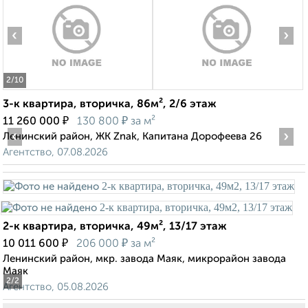
‹
›
2
/10
3-к квартира, вторичка, 86м², 2/6 этаж
₽
₽
11 260 000
130 800
за м²
‹
›
Ленинский район, ЖК Znak, Капитана Дорофеева 26
Агентство, 07.08.2026
2-к квартира, вторичка, 49м², 13/17 этаж
₽
₽
10 011 600
206 000
за м²
Ленинский район, мкр. завода Маяк, микрорайон завода
Маяк
2
/2
Агентство, 05.08.2026