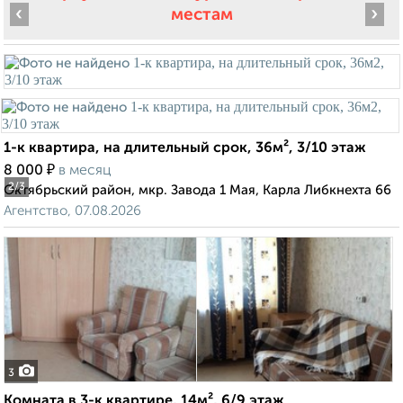
‹
›
местам
1-к квартира, на длительный срок, 36м², 3/10 этаж
₽
8 000
в месяц
2
/3
Октябрьский район, мкр. Завода 1 Мая, Карла Либкнехта 66
Агентство, 07.08.2026
3
Комната в 3-к квартире, 14м², 6/9 этаж