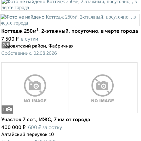
Коттедж 250м², 2-этажный, посуточно, в черте города
₽
7 500
в сутки
2
/8
Нововятский район, Фабричная
Собственник, 02.08.2026
1
Участок 7 сот., ИЖС, 7 км от города
₽
₽
400 000
600
за сотку
Алтайский переулок 10