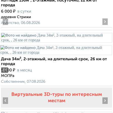
Коттедж 150м², 2-этажный, посуточно, 22 км от
города
₽
6 000
в сутки
деревня Стрижи
‹
›
Агентство, 06.08.2026
Дача 34м², 2-этажный, на длительный срок, 26 км от
города
₽
5 000
в месяц
2
/8
МОПРа
Собственник, 07.08.2026
Виртуальные 3D-туры по интересным
‹
›
местам