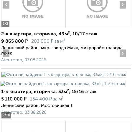
‹
›
2
/2
2-к квартира, вторичка, 49м², 10/17 этаж
₽
₽
9 865 800
203 000
за м²
Ленинский район, мкр. завода Маяк, микрорайон завода
‹
›
Маяк
Агентство, 07.08.2026
1-к квартира, вторичка, 33м², 15/16 этаж
₽
₽
5 110 000
154 400
за м²
Ленинский район, Мостовицкая 1
Агентство, 03.08.2026
2
/10