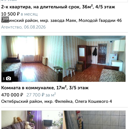
2-к квартира, на длительный срок, 36м², 4/5 этаж
₽
10 500
в месяц
2
/7
Ленинский район, мкр. завода Маяк, Молодой Гвардии 46
Агентство, 06.08.2026
3
Комната в коммуналке, 17м², 3/5 этаж
₽
₽
470 000
27 700
за м²
Октябрьский район, мкр. Филейка, Олега Кошевого 4