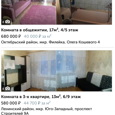
8
Комната в общежитии, 17м², 4/5 этаж
₽
₽
680 000
40 000
за м²
Октябрьский район, мкр. Филейка, Олега Кошевого 4
8
Комната в 3-к квартире, 13м², 6/9 этаж
₽
₽
580 000
44 700
за м²
Ленинский район, мкр. Юго-Западный, проспект
Строителей 9А