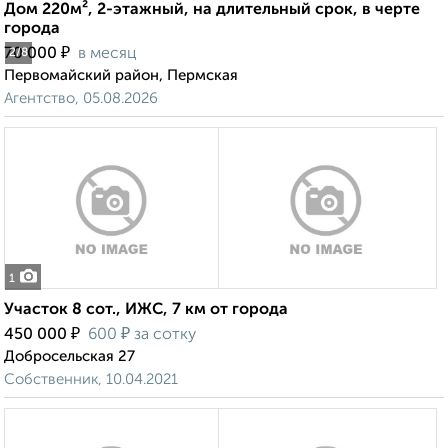
Дом 220м², 2-этажный, на длительный срок, в черте
города
₽
70 000
в месяц
2
/8
Первомайский район, Пермская
Агентство, 05.08.2026
1
Участок 8 сот., ИЖС, 7 км от города
₽
₽
450 000
600
за сотку
Добросельская 27
Собственник, 10.04.2021