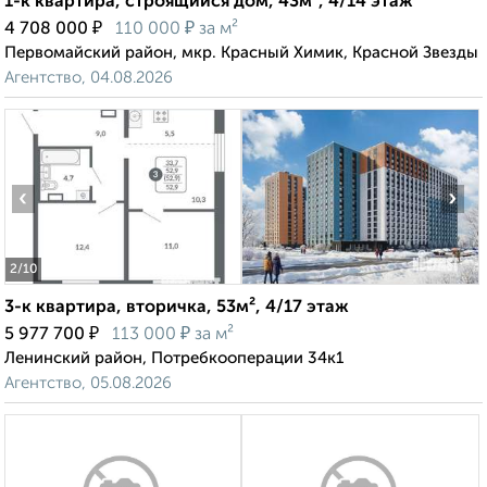
1-к квартира, строящийся дом, 43м², 4/14 этаж
₽
₽
4 708 000
110 000
за м²
Первомайский район, мкр. Красный Химик, Красной Звезды
Агентство, 04.08.2026
‹
›
2
/10
3-к квартира, вторичка, 53м², 4/17 этаж
₽
₽
5 977 700
113 000
за м²
Ленинский район, Потребкооперации 34к1
Агентство, 05.08.2026