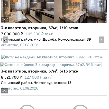
‹
›
2
/10
3-к квартира, вторичка, 67м², 1/10 этаж
₽
₽
7 000 000
105 200
за м²
‹
›
Ленинский район, мкр. Дружба, Комсомольская 89
Агентство, 02.08.2026
3-к квартира, вторичка, 67м², 5/16 этаж
₽
₽
8 521 700
127 000
за м²
Ленинский район, Чистопрудненская 13
Агентство, 01.08.2026
2
/2