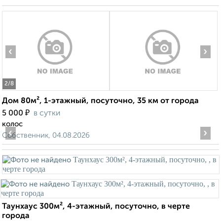
‹
›
2
/8
Дом 80м², 1-этажный, посуточно, 35 км от города
₽
5 000
в сутки
колос
‹
›
Собственник, 04.08.2026
Таунхаус 300м², 4-этажный, посуточно, в черте
города