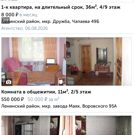
1-к квартира, на длительный срок, 36м², 4/9 этаж
₽
8 000
в месяц
2
/2
Ленинский район, мкр. Дружба, Чапаева 49Б
Агентство, 06.08.2026
7
Комната в общежитии, 11м², 2/5 этаж
₽
₽
550 000
50 000
за м²
Ленинский район, мкр. завода Маяк, Воровского 95А