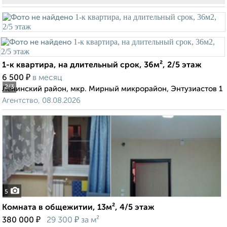
1-к квартира, на длительный срок, 36м², 2/5 этаж
₽
6 500
в месяц
2
/3
Ленинский район, мкр. Мирный микрорайон, Энтузиастов 1
Агентство, 08.08.2026
5
Комната в общежитии, 13м², 4/5 этаж
₽
₽
380 000
29 300
за м²