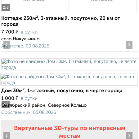
2
/8
Коттедж 250м², 3-этажный, посуточно, 20 км от
города
₽
7 700
в сутки
село Никульчино
‹
›
Агентство, 09.08.2026
Дом 30м², 1-этажный, посуточно, в черте города
₽
1 000
в сутки
2
/7
Октябрьский район, Северное Кольцо
Собственник, 05.08.2026
Виртуальные 3D-туры по интересным
‹
›
местам