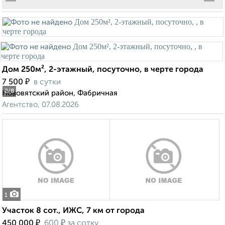
Дом 250м², 2-этажный, посуточно, в черте города
₽
7 500
в сутки
2
/8
Нововятский район, Фабричная
Агентство, 07.08.2026
1
Участок 8 сот., ИЖС, 7 км от города
₽
₽
450 000
600
за сотку