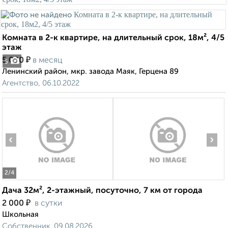
Комната в 2-к квартире, на длительный срок, 18м², 4/5
этаж
₽
5 000
в месяц
5
Ленинский район, мкр. завода Маяк, Герцена 89
Агентство, 06.10.2022
‹
›
2
/4
Дача 32м², 2-этажный, посуточно, 7 км от города
₽
2 000
в сутки
Школьная
Собственник, 09.08.2026