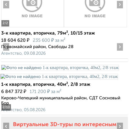
‹
›
2
/2
3-к квартира, вторичка, 79м², 10/15 этаж
₽
₽
18 604 620
235 600
за м²
‹
›
Первомайский район, Свободы 28
Агентство, 09.08.2026
1-к квартира, вторичка, 40м², 2/8 этаж
₽
₽
6 847 372
171 200
за м²
Кирово-Чепецкий муниципальный район, СДТ Сосновый
Бор
2
/10
Агентство, 05.08.2026
Виртуальные 3D-туры по интересным
‹
›