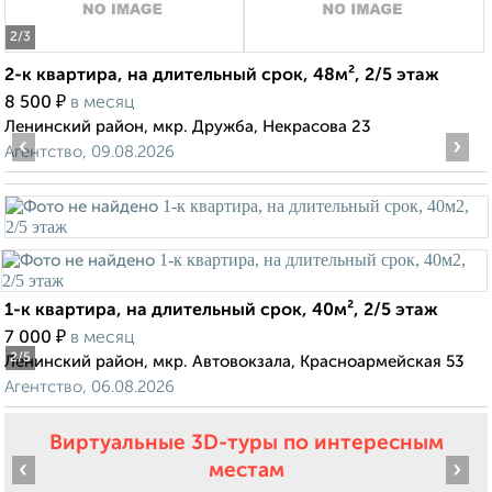
2
/3
2-к квартира, на длительный срок, 48м², 2/5 этаж
₽
8 500
в месяц
Ленинский район, мкр. Дружба, Некрасова 23
‹
›
Агентство, 09.08.2026
1-к квартира, на длительный срок, 40м², 2/5 этаж
₽
7 000
в месяц
2
/5
Ленинский район, мкр. Автовокзала, Красноармейская 53
Агентство, 06.08.2026
Виртуальные 3D-туры по интересным
‹
›
местам