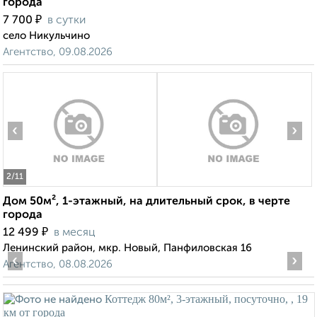
города
₽
7 700
в сутки
село Никульчино
Агентство, 09.08.2026
‹
›
2
/11
Дом 50м², 1-этажный, на длительный срок, в черте
города
₽
12 499
в месяц
Ленинский район, мкр. Новый, Панфиловская 16
‹
›
Агентство, 08.08.2026