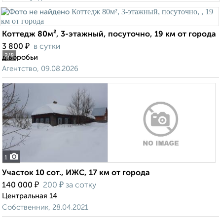
Коттедж 80м², 3-этажный, посуточно, 19 км от города
₽
3 800
в сутки
2
/8
д.воробьи
Агентство, 09.08.2026
1
Участок 10 сот., ИЖС, 17 км от города
₽
₽
140 000
200
за сотку
Центральная 14
Собственник, 28.04.2021