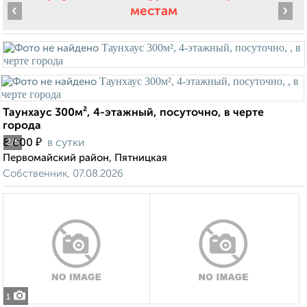
‹
›
местам
Таунхаус 300м², 4-этажный, посуточно, в черте
города
₽
8 000
в сутки
2
/5
Первомайский район, Пятницкая
Собственник, 07.08.2026
1