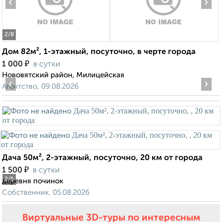
‹
›
2
/8
Дом 82м², 1-этажный, посуточно, в черте города
₽
1 000
в сутки
Нововятский район, Милицейская
‹
›
Агентство, 09.08.2026
Дача 50м², 2-этажный, посуточно, 20 км от города
₽
1 500
в сутки
2
/5
деревня починок
Собственник, 05.08.2026
Виртуальные 3D-туры по интересным