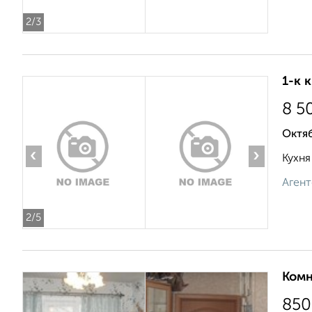
2
/3
1-к 
8 5
Октя
‹
›
Кухня
Агент
2
/5
Комн
850