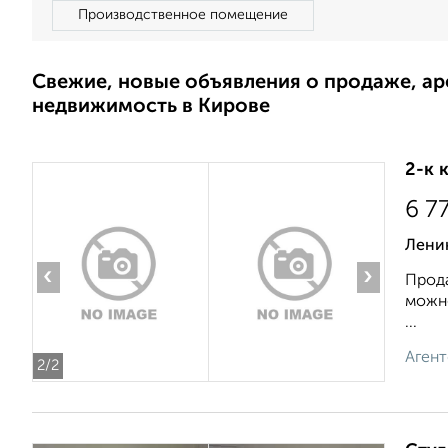
Производственное помещение
Свежие, новые объявления о продаже, а
недвижимость в Кирове
2-к 
6 7
Лени
‹
›
Прода
можно
...
Агент
2
/2