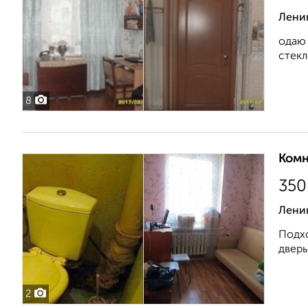
Ленин
одаю 
стекл
8
Комн
350
Ленин
Подхо
дверь
2