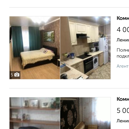
Комн
4 0
Ленин
Полны
подкл
Агент
5
Комн
5 0
Лени