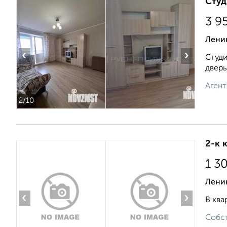
Студ
3 9
Лени
‹
›
Студи
дверь
Агент
2
/10
2-к 
1 3
Ленин
‹
›
В ква
Собст