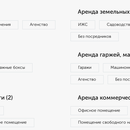
Аренда земельных 
чения
Агенство
ИЖС
Садоводст
Без посредников
Аренда гаржей, м
ражные боксы
Гаражи
Машиноме
Агенство
Без по
 (2)
Аренда коммерчес
Офисное помещение
ое помещение
Помещение свободного н