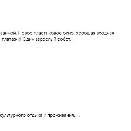
ванной. Hовое пластиковое окно, хорошая входная
 платежи! Oдин взрocлый cобcт...
ультурного отдыха и проживания. ...