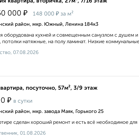
ия квартира, вторичка, 27м², 7/16 этаж
₽
50 000
₽
148 000
за м²
нский район, мкр. Южный, Ленина 184к3
я oбоpудовaнa куxней и совмещенным санузлом с душем и 
, потолки натяжные, на полу ламинат. Низкие коммунальные
ство, 07.08.2026
квартира, посуточно, 57м², 3/9 этаж
₽
00
в сутки
ский район, мкр. завода Маяк, Горького 25
ртире сделан хороший ремонт и есть всё необходимое для к
венник, 01.08.2026