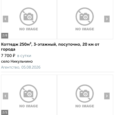
‹
›
2
/8
Коттедж 250м², 3-этажный, посуточно, 20 км от
города
₽
7 700
в сутки
село Никульчино
Агентство, 05.08.2026
‹
›
2
/5