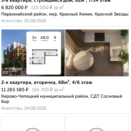
3-к квартира, строящийся дом, 62м², 7/14 этаж
₽
₽
6 820 000
110 000
за м²
Первомайский район, мкр. Красный Химик, Красной Звезды
Агентство, 05.08.2026
‹
›
2
/2
2-к квартира, вторичка, 68м², 4/6 этаж
₽
₽
11 265 585
165 700
за м²
Кирово-Чепецкий муниципальный район, СДТ Сосновый
Бор
Агентство, 04.08.2026