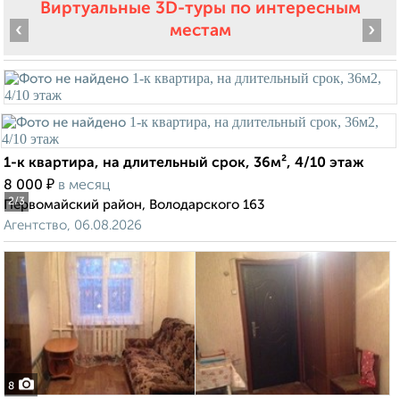
Виртуальные 3D-туры по интересным
‹
›
местам
1-к квартира, на длительный срок, 36м², 4/10 этаж
₽
8 000
в месяц
2
/3
Первомайский район, Володарского 163
Агентство, 06.08.2026
8