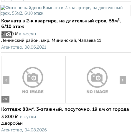
Комната в 2-к квартире, на длительный срок, 55м²,
6/10 этаж
₽
4 500
в месяц
4
Ленинский район, мкр. Мининский, Чапаева 11
Агентство, 08.06.2021
‹
›
2
/8
Коттедж 80м², 3-этажный, посуточно, 19 км от города
₽
3 800
в сутки
д.воробьи
Агентство, 04.08.2026