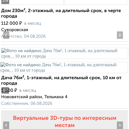
2
/8
Дом 230м², 2-этажный, на длительный срок, в черте
города
₽
112 000
в месяц
Суворовская
‹
›
Агентство, 04.08.2026
Дача 76м², 1-этажный, на длительный срок, 10 км от
города
₽
5 500
в месяц
2
/7
Нововятский район, Тельмана 4
Собственник, 06.08.2026
Виртуальные 3D-туры по интересным
‹
›
местам