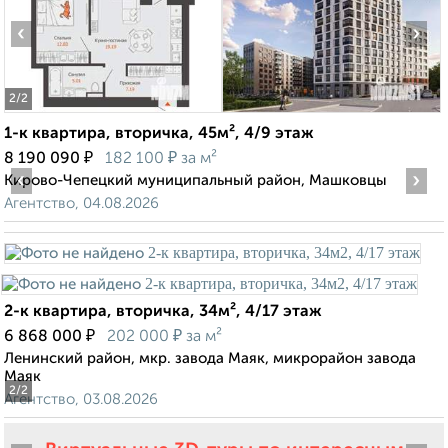
‹
›
2
/2
1-к квартира, вторичка, 45м², 4/9 этаж
₽
₽
8 190 090
182 100
за м²
‹
›
Кирово-Чепецкий муниципальный район, Машковцы
Агентство, 04.08.2026
2-к квартира, вторичка, 34м², 4/17 этаж
₽
₽
6 868 000
202 000
за м²
Ленинский район, мкр. завода Маяк, микрорайон завода
Маяк
2
/2
Агентство, 03.08.2026