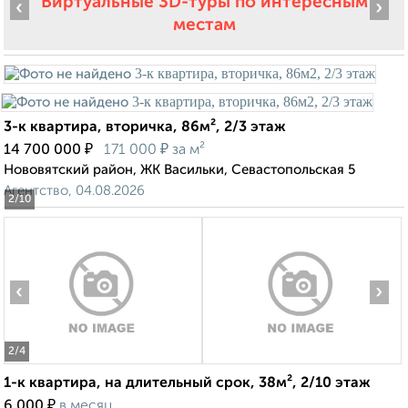
Виртуальные 3D-туры по интересным
‹
›
местам
3-к квартира, вторичка, 86м², 2/3 этаж
₽
₽
14 700 000
171 000
за м²
Нововятский район, ЖК Васильки, Севастопольская 5
Агентство, 04.08.2026
2
/10
‹
›
2
/4
1-к квартира, на длительный срок, 38м², 2/10 этаж
₽
6 000
в месяц