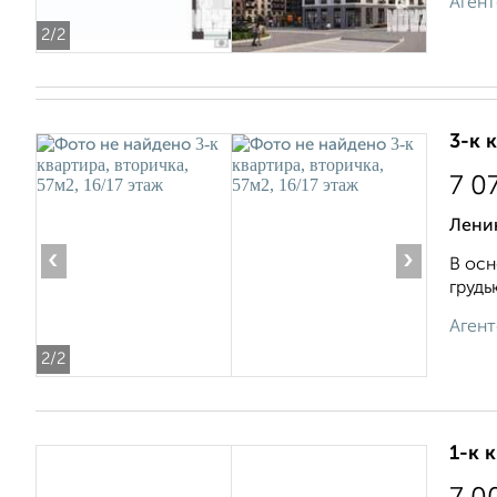
Агент
2
/2
3-к 
7 0
Лени
‹
›
В осн
грудь
Агент
2
/2
1-к 