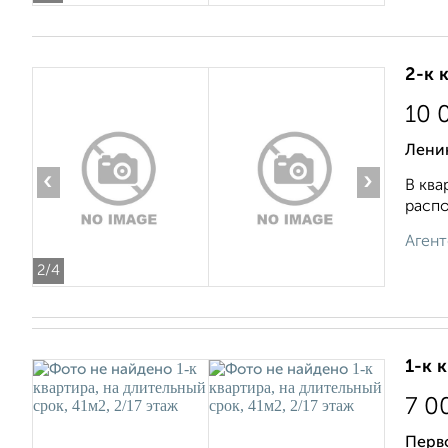
2-к 
10 
Ленин
‹
›
В ква
распо
Агент
2
/4
1-к 
7 0
Перво