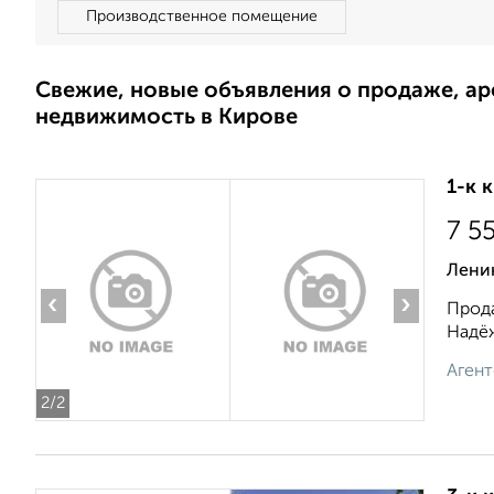
Производственное помещение
Свежие, новые объявления о продаже, а
недвижимость в Кирове
1-к 
7 5
Ленин
‹
›
Прода
Надёж
Агент
2
/2