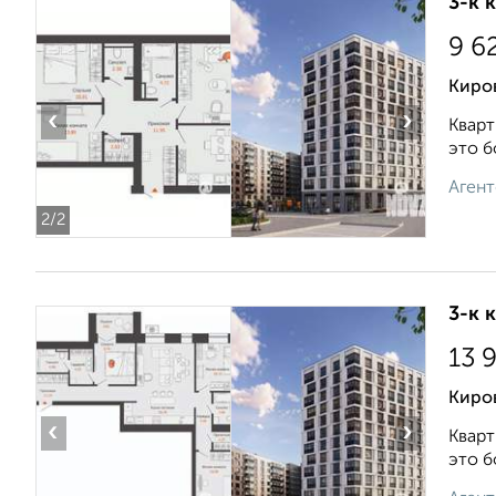
3-к 
9 6
Киро
‹
›
Кварт
это б
Агент
2
/2
3-к 
13 
Киро
‹
›
Кварт
это б