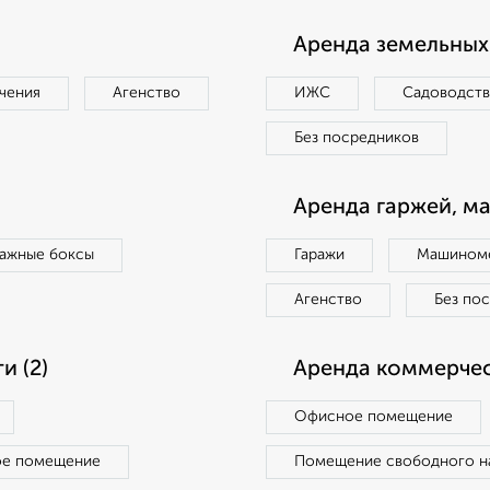
Аренда земельных 
чения
Агенство
ИЖС
Садоводст
Без посредников
Аренда гаржей, м
ражные боксы
Гаражи
Машиноме
Агенство
Без по
 (2)
Аренда коммерчес
Офисное помещение
ое помещение
Помещение свободного н