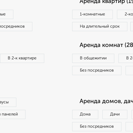
Аренда квартир (1
ные
1‑комнатные
2‑к
посредников
На длительный срок
Аренда комнат (28
В 2‑к квартире
В общежитии
В 2
Без посредников
Аренда домов, дач
аусы
п панелей
Дома
Дачи
Без посредников