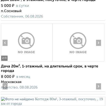
Дом 100м², 1-этажный, посуточно, в черте города
₽
5 000
в сутки
п.Сосновый
Собственник, 06.08.2026
‹
›
2
/3
Дача 20м², 1-этажный, на длительный срок, в черте
города
₽
8 000
в месяц
Московская
‹
›
Агентство, 08.08.2026