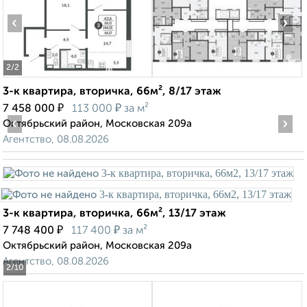
‹
›
2
/2
3-к квартира, вторичка, 66м², 8/17 этаж
₽
₽
7 458 000
113 000
за м²
‹
›
Октябрьский район, Московская 209а
Агентство, 08.08.2026
3-к квартира, вторичка, 66м², 13/17 этаж
₽
₽
7 748 400
117 400
за м²
Октябрьский район, Московская 209а
Агентство, 08.08.2026
2
/10