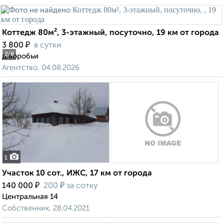
Коттедж 80м², 3-этажный, посуточно, 19 км от города
₽
3 800
в сутки
2
/8
д.воробьи
Агентство, 04.08.2026
1
Участок 10 сот., ИЖС, 17 км от города
₽
₽
140 000
200
за сотку
Центральная 14
Собственник, 28.04.2021