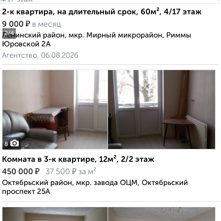
2-к квартира, на длительный срок, 60м², 4/17 этаж
₽
9 000
в месяц
2
/4
Ленинский район, мкр. Мирный микрорайон, Риммы
Юровской 2А
Агентство, 06.08.2026
8
Комната в 3-к квартире, 12м², 2/2 этаж
₽
₽
450 000
37 500
за м²
Октябрьский район, мкр. завода ОЦМ, Октябрьский
проспект 25А