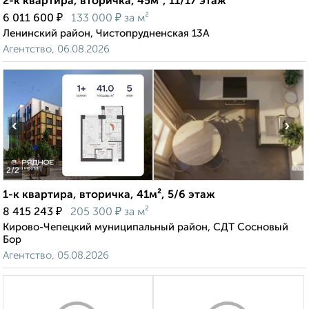
2-к квартира, вторичка, 45м², 11/17 этаж
₽
₽
6 011 600
133 000
за м²
Ленинский район, Чистопрудненская 13А
Агентство, 06.08.2026
‹
›
2
/2
1-к квартира, вторичка, 41м², 5/6 этаж
₽
₽
8 415 243
205 300
за м²
Кирово-Чепецкий муниципальный район, СДТ Сосновый
Бор
Агентство, 05.08.2026