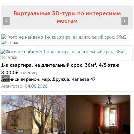
Виртуальные 3D-туры по интересным
‹
›
местам
1-к квартира, на длительный срок, 36м², 4/5 этаж
₽
8 000
в месяц
2
/5
Ленинский район, мкр. Дружба, Чапаева 47
Агентство, 04.08.2026