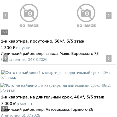
‹
›
2
/1
1-к квартира, посуточно, 36м², 3/5 этаж
₽
1 300
в сутки
Ленинский район, мкр. завода Маяк, Воровского 73
‹
›
Собственник, 04.08.2026
1-к квартира, на длительный срок, 40м², 3/5 этаж
₽
7 000
в месяц
2
/4
Ленинский район, мкр. Автовокзала, Горького 26
Агентство, 31.07.2026