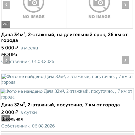
‹
›
2
/8
Дача 34м², 2-этажный, на длительный срок, 26 км от
города
₽
5 000
в месяц
МОПРа
‹
›
Собственник, 01.08.2026
Дача 32м², 2-этажный, посуточно, 7 км от города
₽
2 000
в сутки
2
/4
Школьная
Собственник, 06.08.2026