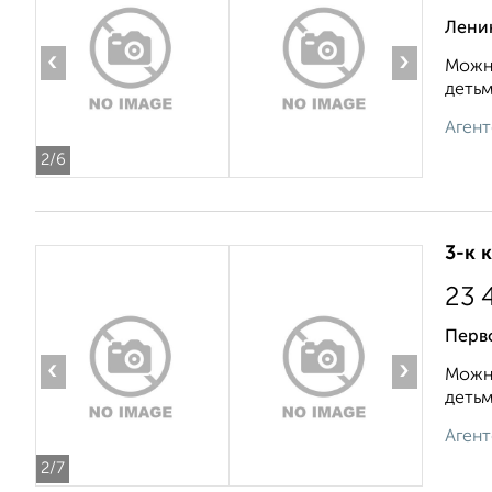
Ленин
‹
›
Можно
детьм
Агент
2
/6
3-к 
23 
Перв
‹
›
Можно
детьм
Агент
2
/7