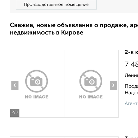
Производственное помещение
Свежие, новые объявления о продаже, а
недвижимость в Кирове
2-к 
7 4
Ленин
‹
›
Прода
Надёж
Агент
2
/2