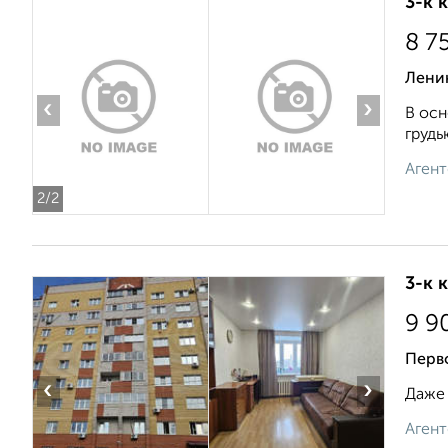
3-к 
8 7
Лени
‹
›
В осн
грудь
Агент
2
/2
3-к 
9 9
Перв
‹
›
Даже 
Агент