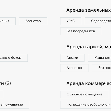
Аренда земельных 
чения
Агенство
ИЖС
Садоводст
Без посредников
Аренда гаржей, м
ражные боксы
Гаражи
Машиноме
Агенство
Без по
 (2)
Аренда коммерчес
Офисное помещение
ое помещение
Помещение свободного н