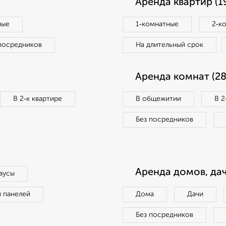
Аренда квартир (1
ные
1‑комнатные
2‑к
посредников
На длительный срок
Аренда комнат (28
В 2‑к квартире
В общежитии
В 2
Без посредников
Аренда домов, дач
аусы
п панелей
Дома
Дачи
Без посредников