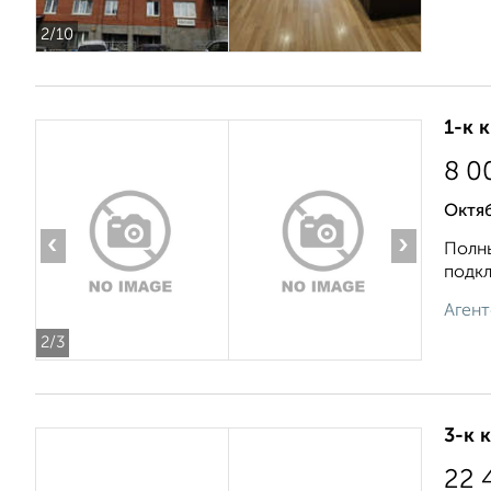
2
/10
1-к 
8 0
Октяб
‹
›
Полны
подкл
Агент
2
/3
3-к 
22 