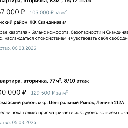
квартира, вторичка, 83м², 15/17 этаж
₽
57 000
₽
105 000
за м²
нский район, ЖК Скандинавия
ове квартала - баланс комфорта, безопасности и Скандина
ю, наслаждаться спокойствием и чувствовать себя свободно
ство, 06.08.2026
квартира, вторичка, 77м², 8/10 этаж
₽
00 000
₽
129 500
за м²
омайский район, мкр. Центральный Рынок, Ленина 112А
если пока только присматриваетесь. С удовольствием покажу
ство, 05.08.2026