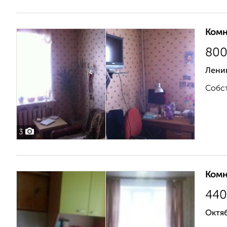
Комн
80
Ленин
Собст
3
Комн
440
Октяб