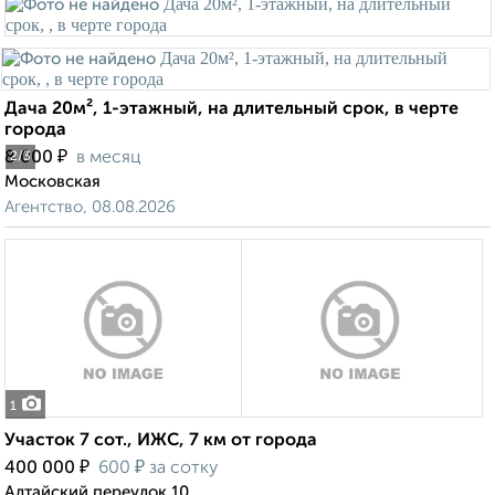
Дача 20м², 1-этажный, на длительный срок, в черте
города
₽
8 000
в месяц
2
/3
Московская
Агентство, 08.08.2026
1
Участок 7 сот., ИЖС, 7 км от города
₽
₽
400 000
600
за сотку
Алтайский переулок 10