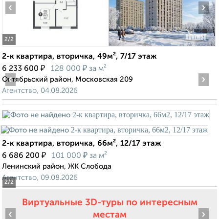
‹
›
2
/2
2-к квартира, вторичка, 49м², 7/17 этаж
₽
₽
6 233 600
128 000
за м²
‹
›
Октябрьский район, Московская 209
Агентство, 04.08.2026
2-к квартира, вторичка, 66м², 12/17 этаж
₽
₽
6 686 200
101 000
за м²
Ленинский район, ЖК Слобода
Агентство, 09.08.2026
2
/2
Виртуальные 3D-туры по интересным
‹
›
местам