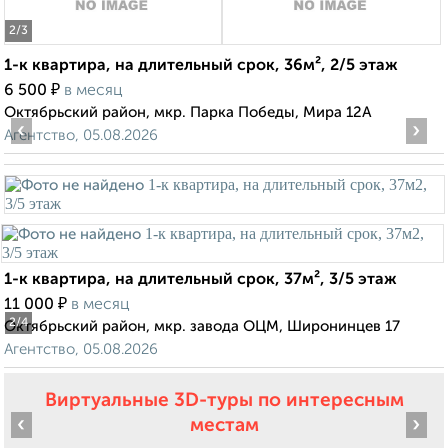
2
/3
1-к квартира, на длительный срок, 36м², 2/5 этаж
₽
6 500
в месяц
Октябрьский район, мкр. Парка Победы, Мира 12А
‹
›
Агентство, 05.08.2026
1-к квартира, на длительный срок, 37м², 3/5 этаж
₽
11 000
в месяц
2
/4
Октябрьский район, мкр. завода ОЦМ, Широнинцев 17
Агентство, 05.08.2026
Виртуальные 3D-туры по интересным
‹
›
местам