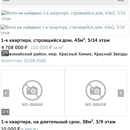
1-к квартира, строящийся дом, 43м², 5/14 этаж
₽
₽
4 708 000
110 000
за м²
2
/1
Первомайский район, мкр. Красный Химик, Красной Звезды
Агентство, 02.08.2026
‹
›
2
/4
1-к квартира, на длительный срок, 38м², 3/9 этаж
₽
10 000
в месяц