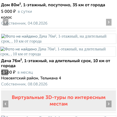
Дом 80м², 1-этажный, посуточно, 35 км от города
₽
5 000
в сутки
колос
‹
›
Собственник, 04.08.2026
Дача 76м², 1-этажный, на длительный срок, 10 км от
города
₽
5 500
в месяц
2
/7
Нововятский район, Тельмана 4
Собственник, 08.08.2026
Виртуальные 3D-туры по интересным
‹
›
местам