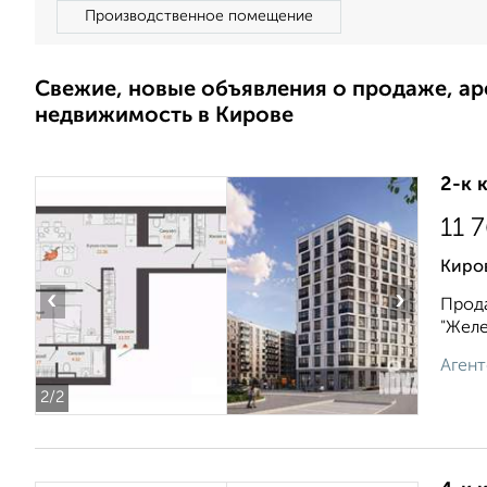
Производственное помещение
Свежие, новые объявления о продаже, а
недвижимость в Кирове
2-к 
11 
Киро
‹
›
Прода
"Желе
Агент
2
/2