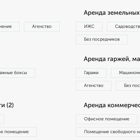
Аренда земельных 
чения
Агенство
ИЖС
Садоводст
Без посредников
Аренда гаржей, м
ражные боксы
Гаражи
Машиноме
Агенство
Без по
 (2)
Аренда коммерчес
Офисное помещение
ое помещение
Помещение свободного н