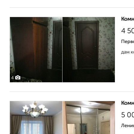
Комн
4 5
Перв
дам к
4
Комн
5 0
Ленин