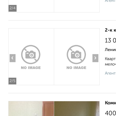
Агент
2
/4
2-к 
13 
Ленин
‹
›
Кварт
мелоч
Агент
2
/5
Комн
40