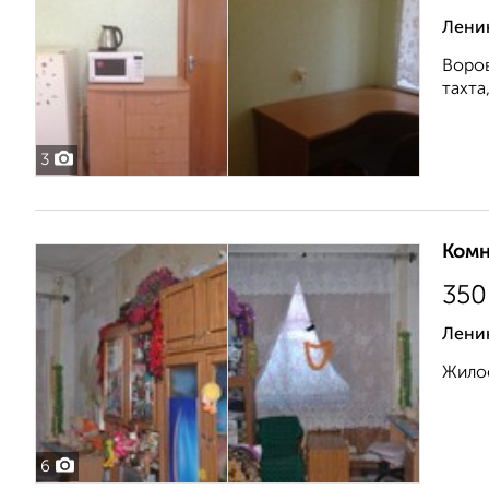
Ленин
Воров
тахта
3
Комн
350
Лени
Жилое
6