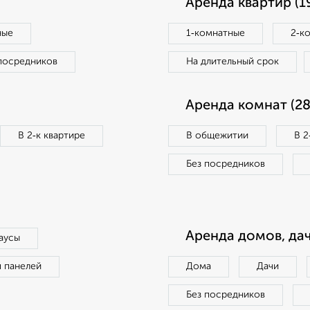
Аренда квартир (1
ные
1‑комнатные
2‑к
посредников
На длительный срок
Аренда комнат (28
В 2‑к квартире
В общежитии
В 2
Без посредников
Аренда домов, дач
аусы
п панелей
Дома
Дачи
Без посредников