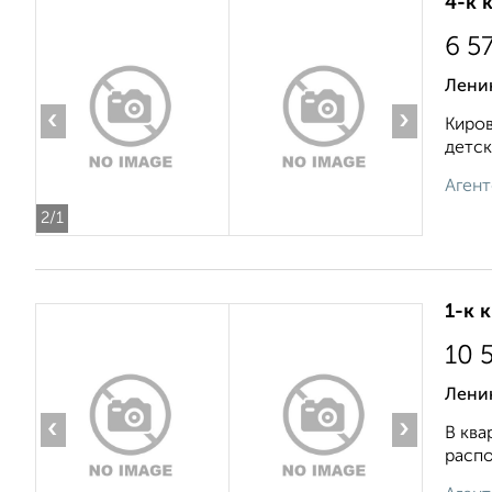
4-к 
6 5
Лени
‹
›
Киров
детск
Агент
2
/1
1-к 
10 
Ленин
‹
›
В ква
распо