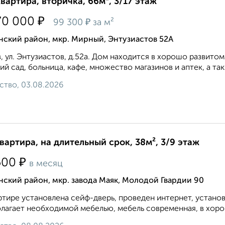
квартира, вторичка, 66м², 3/17 этаж
₽
70 000
₽
99 300
за м²
нский район, мкр. Мирный, Энтузиастов 52А
, ул. Энтузиастов, д.52а. Дом находится в хорошо развито
ий сад, больница, кафе, множество магазинов и аптек, а так
ство, 03.08.2026
квартира, на длительный срок, 38м², 3/9 этаж
₽
500
в месяц
ский район, мкр. завода Маяк, Молодой Гвардии 90
ртире установлена сейф-дверь, проведен интернет, устано
лагает необходимой мебелью, мебель современная, в хорош