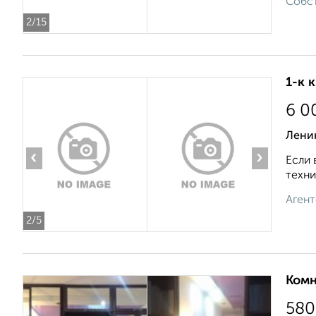
Собст
2
/15
1-к 
6 0
Ленин
‹
›
Если 
техни
Агент
2
/5
Комн
580