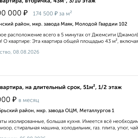
квартира, вторичка, 43м², 3/10 этаж
₽
00 000
₽
174 500
за м²
ский район, мкр. завода Маяк, Молодой Гвардии 102
ое расположение всего в 5 минутах от Джемсити (Джамол
! О квартире: Эта квартира общей площадью 43 м², включа
ство, 08.08.2026
квартира, на длительный срок, 51м², 1/2 этаж
₽
000
в месяц
рьский район, мкр. завода ОЦМ, Металлургов 1
ты изолированные, большая кухня. Имеется всё необходим
визор, стиральная машина, холодильник, газ. плита, утюг, чай