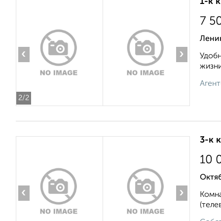
1-к 
7 5
Ленин
‹
›
Удобн
жизни
Агент
2
/2
3-к 
10 
Октяб
‹
›
Комна
(теле