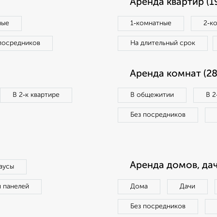
Аренда квартир (1
ные
1‑комнатные
2‑к
посредников
На длительный срок
Аренда комнат (28
В 2‑к квартире
В общежитии
В 2
Без посредников
Аренда домов, дач
аусы
п панелей
Дома
Дачи
Без посредников