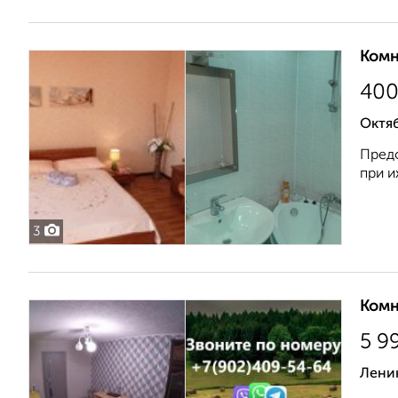
Комн
40
Октяб
Предо
при и
3
Комн
5 9
Лени