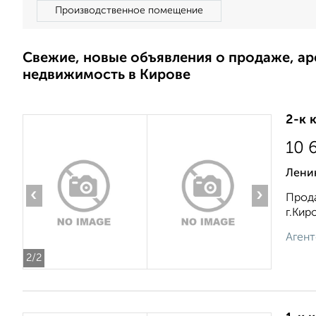
Производственное помещение
Свежие, новые объявления о продаже, а
недвижимость в Кирове
2-к 
10 
Ленин
‹
›
Прода
г.Кир
Агент
2
/2