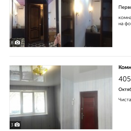
Перв
комна
на фо
8
Комн
405
Октяб
Чиста
3