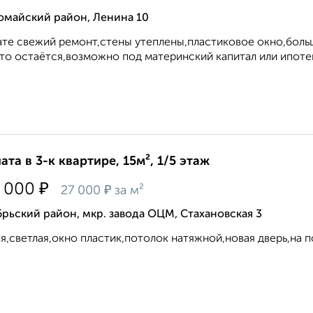
омайский район, Ленина 10
те свежий ремонт,стены утеплены,пластиковое окно,больш
то остаётся,возможно под материнский капитал или ипотека
ата в 3-к квартире, 15м², 1/5 этаж
₽
 000
₽
27 000
за м²
рьский район, мкр. завода ОЦМ, Стахановская 3
я,светлая,окно пластик,потолок натяжной,новая дверь,на п