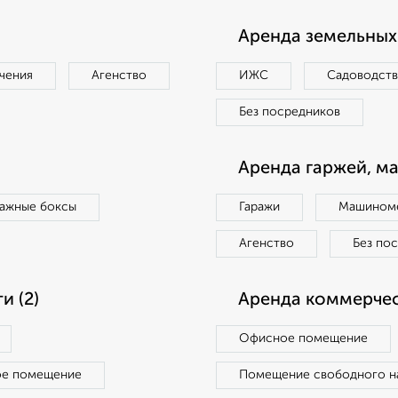
Аренда земельных 
чения
Агенство
ИЖС
Садоводст
Без посредников
Аренда гаржей, м
ражные боксы
Гаражи
Машиноме
Агенство
Без по
 (2)
Аренда коммерчес
Офисное помещение
ое помещение
Помещение свободного н