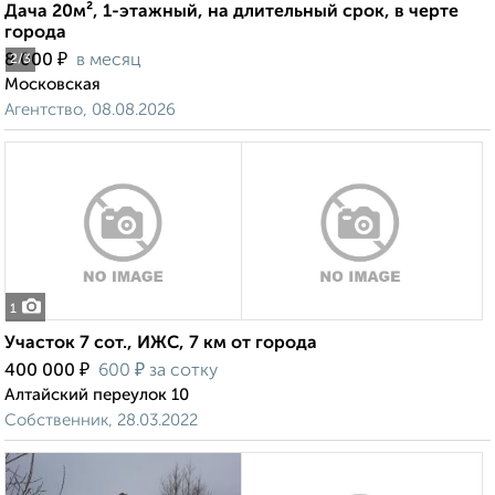
Дача 20м², 1-этажный, на длительный срок, в черте
города
₽
8 000
в месяц
2
/3
Московская
Агентство, 08.08.2026
1
Участок 7 сот., ИЖС, 7 км от города
₽
₽
400 000
600
за сотку
Алтайский переулок 10
Собственник, 28.03.2022