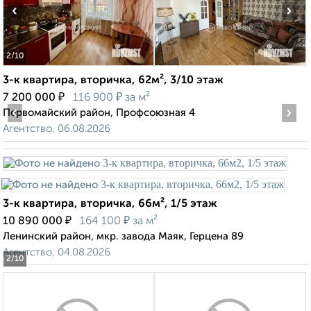
‹
›
2
/10
3-к квартира, вторичка, 62м², 3/10 этаж
₽
₽
7 200 000
116 900
за м²
‹
›
Первомайский район, Профсоюзная 4
Агентство, 06.08.2026
3-к квартира, вторичка, 66м², 1/5 этаж
₽
₽
10 890 000
164 100
за м²
Ленинский район, мкр. завода Маяк, Герцена 89
Агентство, 04.08.2026
2
/10