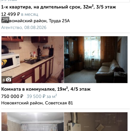
1-к квартира, на длительный срок, 32м², 3/5 этаж
₽
12 499
в месяц
2
/5
Первомайский район, Труда 25А
Агентство, 08.08.2026
8
Комната в коммуналке, 19м², 4/5 этаж
₽
₽
750 000
39 500
за м²
Нововятский район, Советская 81