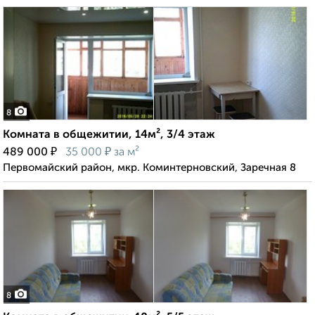
8
Комната в общежитии, 14м², 3/4 этаж
₽
₽
489 000
35 000
за м²
Первомайский район, мкр. Коминтерновский, Заречная 8
8