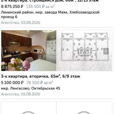
2-к квартира, строящийся дом, 66м², 12/15 этаж
₽
₽
8 875 250
135 500
за м²
Ленинский район, мкр. завода Маяк, Хлебозаводской
проезд 6
Агентство, 03.08.2026
‹
›
2
/2
3-к квартира, вторичка, 65м², 6/9 этаж
₽
₽
5 100 000
78 500
за м²
мкр. Лянгасово, Октябрьская 45
Агентство, 05.08.2026