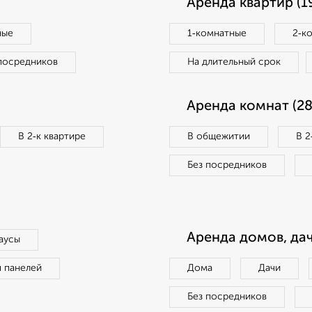
Аренда квартир (1
ные
1‑комнатные
2‑к
посредников
На длительный срок
Аренда комнат (28
В 2‑к квартире
В общежитии
В 2
Без посредников
Аренда домов, дач
аусы
п панелей
Дома
Дачи
Без посредников