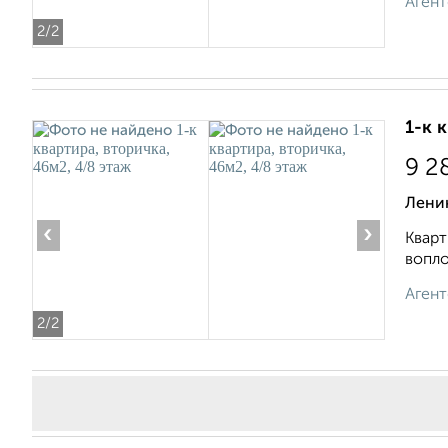
Агент
2
/2
1-к 
9 2
Ленин
‹
›
Кварт
вопло
Агент
2
/2