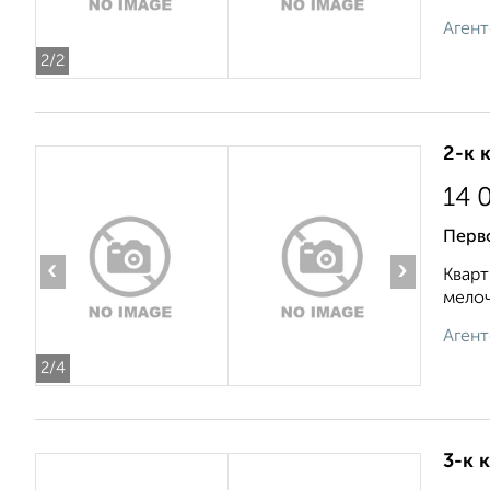
Агент
2
/2
2-к 
14 
Перв
‹
›
Кварт
мелоч
Агент
2
/4
3-к 