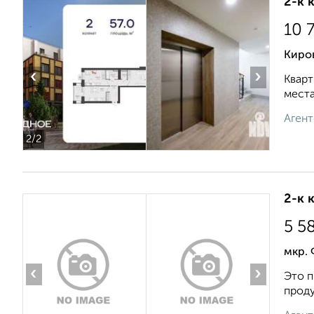
2-к 
10 
Киро
‹
›
Кварт
места
Агент
2
/2
2-к 
5 5
мкр. 
‹
›
Это п
проду