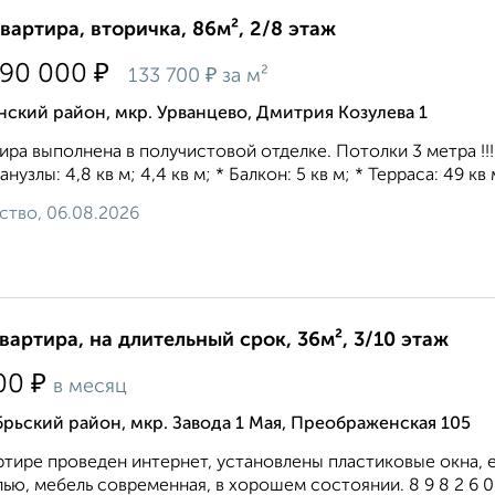
квартира, вторичка, 86м², 2/8 этаж
₽
490 000
₽
133 700
за м²
ский район, мкр. Урванцево, Дмитрия Козулева 1
ира выполнена в получистовой отделке. Потолки 3 метра !!! *
анузлы: 4,8 кв м; 4,4 кв м; * Балкон: 5 кв м; * Терраса: 49 кв м
ство, 06.08.2026
квартира, на длительный срок, 36м², 3/10 этаж
₽
00
в месяц
рьский район, мкр. Завода 1 Мая, Преображенская 105
ртире проведен интернет, установлены пластиковые окна,
ью, мебель современная, в хорошем состоянии. 8 9 8 2 6 0 7 