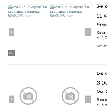
3-к 
11 
Ленин
‹
›
Кварт
м; * С
Агент
2
/2
1-к 
8 0
Октяб
‹
›
В ква
мебел