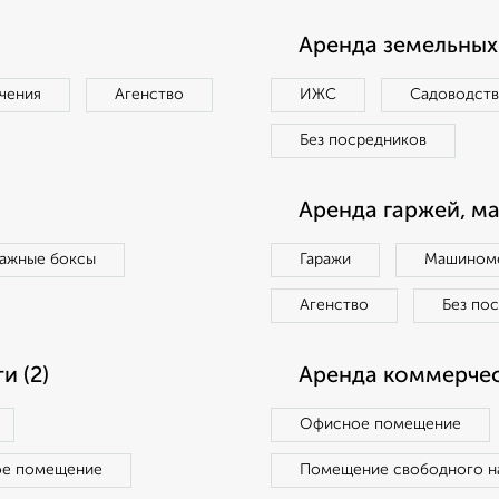
Аренда земельных 
чения
Агенство
ИЖС
Садоводст
Без посредников
Аренда гаржей, м
ражные боксы
Гаражи
Машиноме
Агенство
Без по
 (2)
Аренда коммерчес
Офисное помещение
ое помещение
Помещение свободного н