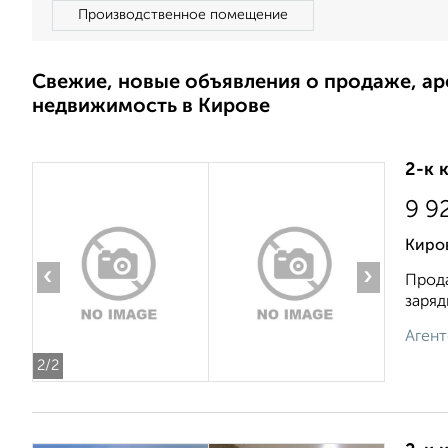
Производственное помещение
Свежие, новые объявления о продаже, а
недвижимость в Кирове
2-к 
9 9
Киро
‹
›
Прода
заряд
Агент
2
/2