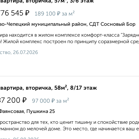
квартира, вторичка, 57м², 3/6 этаж
₽
776 545
₽
189 100
за м²
во-Чепецкий муниципальный район, СДТ Сосновый Бор
ира находится в жилом комплексе комфорт-класса "Зарядное
! Жилой комплекс построен по принципу соразмерной среды
ство, 26.07.2026
квартира, вторичка, 58м², 8/17 этаж
₽
87 200
₽
97 000
за м²
Фаянсовая, Пушкина 25
ространство для тех, кто ценит тишину и спокойствие род
манном до мелочей доме. Это место, где начинается ваш 