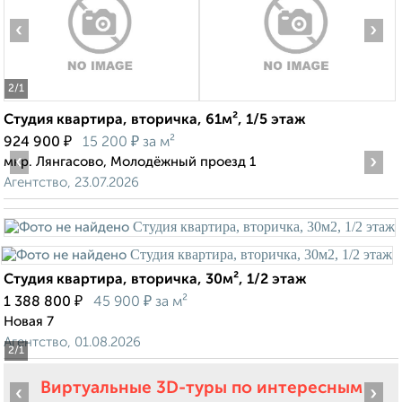
‹
›
2
/1
Студия квартира, вторичка, 61м², 1/5 этаж
₽
₽
924 900
15 200
за м²
‹
›
мкр. Лянгасово, Молодёжный проезд 1
Агентство, 23.07.2026
Студия квартира, вторичка, 30м², 1/2 этаж
₽
₽
1 388 800
45 900
за м²
Новая 7
Агентство, 01.08.2026
2
/1
Виртуальные 3D-туры по интересным
‹
›