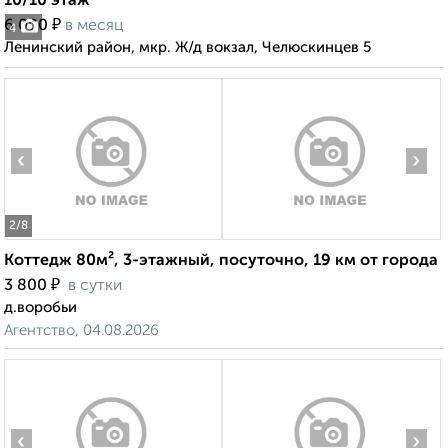
10/10 этаж
₽
6 000
в месяц
4
Ленинский район, мкр. Ж/д вокзал, Челюскинцев 5
‹
›
2
/8
Коттедж 80м², 3-этажный, посуточно, 19 км от города
₽
3 800
в сутки
д.воробьи
Агентство, 04.08.2026
‹
›