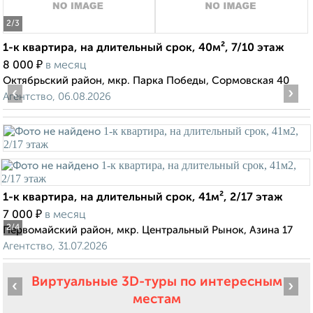
2
/3
1-к квартира, на длительный срок, 40м², 7/10 этаж
₽
8 000
в месяц
Октябрьский район, мкр. Парка Победы, Сормовская 40
‹
›
Агентство, 06.08.2026
1-к квартира, на длительный срок, 41м², 2/17 этаж
₽
7 000
в месяц
2
/4
Первомайский район, мкр. Центральный Рынок, Азина 17
Агентство, 31.07.2026
Виртуальные 3D-туры по интересным
‹
›
местам