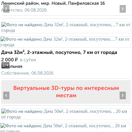
Ленинский район, мкр. Новый, Панфиловская 16
‹
›
Агентство, 06.08.2026
Дача 32м², 2-этажный, посуточно, 7 км от города
₽
2 000
в сутки
2
/4
Школьная
Собственник, 06.08.2026
Виртуальные 3D-туры по интересным
‹
›
местам