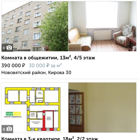
6
Комната в общежитии, 13м², 4/5 этаж
₽
₽
390 000
30 000
за м²
Нововятский район, Кирова 30
8
Комната в 3-к квартире, 18м², 2/2 этаж