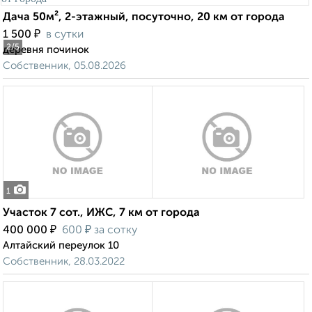
Дача 50м², 2-этажный, посуточно, 20 км от города
₽
1 500
в сутки
2
/5
деревня починок
Собственник, 05.08.2026
1
Участок 7 сот., ИЖС, 7 км от города
₽
₽
400 000
600
за сотку
Алтайский переулок 10
Собственник, 28.03.2022