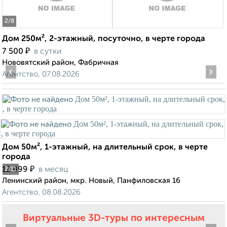
2
/8
Дом 250м², 2-этажный, посуточно, в черте города
₽
7 500
в сутки
Нововятский район, Фабричная
‹
›
Агентство, 07.08.2026
Дом 50м², 1-этажный, на длительный срок, в черте
города
₽
12 499
в месяц
2
/11
Ленинский район, мкр. Новый, Панфиловская 16
Агентство, 08.08.2026
Виртуальные 3D-туры по интересным