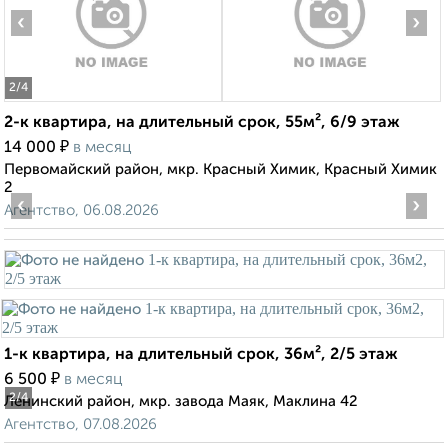
‹
›
2
/4
2-к квартира, на длительный срок, 55м², 6/9 этаж
₽
14 000
в месяц
Первомайский район, мкр. Красный Химик, Красный Химик
2
‹
›
Агентство, 06.08.2026
1-к квартира, на длительный срок, 36м², 2/5 этаж
₽
6 500
в месяц
2
/4
Ленинский район, мкр. завода Маяк, Маклина 42
Агентство, 07.08.2026