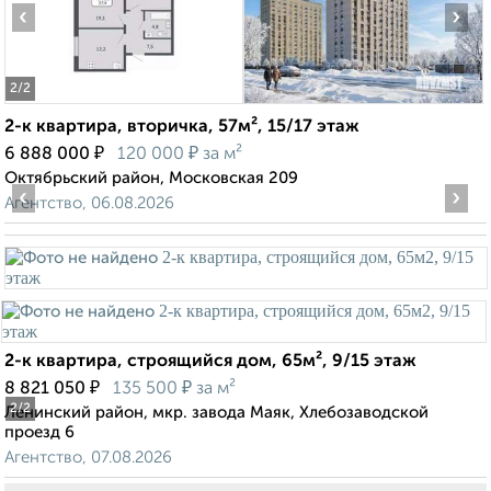
‹
›
2
/2
2-к квартира, вторичка, 57м², 15/17 этаж
₽
₽
6 888 000
120 000
за м²
Октябрьский район, Московская 209
‹
›
Агентство, 06.08.2026
2-к квартира, строящийся дом, 65м², 9/15 этаж
₽
₽
8 821 050
135 500
за м²
2
/2
Ленинский район, мкр. завода Маяк, Хлебозаводской
проезд 6
Агентство, 07.08.2026