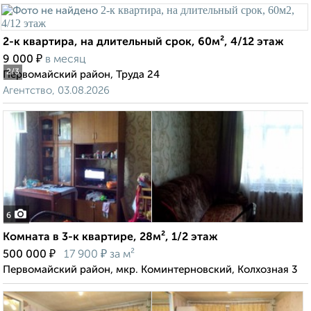
2-к квартира, на длительный срок, 60м², 4/12 этаж
₽
9 000
в месяц
2
/3
Первомайский район, Труда 24
Агентство, 03.08.2026
6
Комната в 3-к квартире, 28м², 1/2 этаж
₽
₽
500 000
17 900
за м²
Первомайский район, мкр. Коминтерновский, Колхозная 3