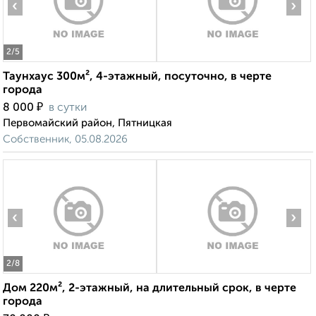
‹
›
2
/5
Таунхаус 300м², 4-этажный, посуточно, в черте
города
₽
8 000
в сутки
Первомайский район, Пятницкая
Собственник, 05.08.2026
‹
›
2
/8
Дом 220м², 2-этажный, на длительный срок, в черте
города