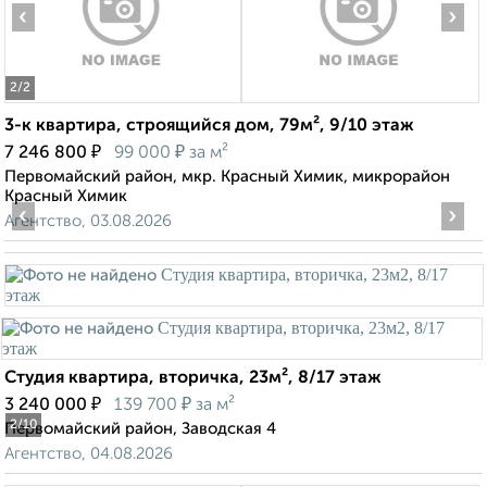
‹
›
2
/2
3-к квартира, строящийся дом, 79м², 9/10 этаж
₽
₽
7 246 800
99 000
за м²
Первомайский район, мкр. Красный Химик, микрорайон
Красный Химик
‹
›
Агентство, 03.08.2026
Студия квартира, вторичка, 23м², 8/17 этаж
₽
₽
3 240 000
139 700
за м²
2
/10
Первомайский район, Заводская 4
Агентство, 04.08.2026