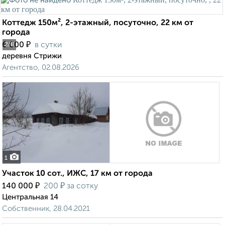
Коттедж 150м², 2-этажный, посуточно, 22 км от
города
₽
6 000
в сутки
2
/8
деревня Стрижи
Агентство, 02.08.2026
1
Участок 10 сот., ИЖС, 17 км от города
₽
₽
140 000
200
за сотку
Центральная 14
Собственник, 28.04.2021